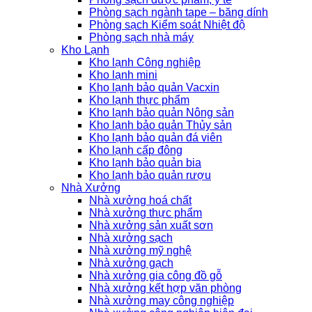
Phòng sạch ngành tape – băng dính
Phòng sạch Kiểm soát Nhiệt độ
Phòng sạch nhà máy
Kho Lạnh
Kho lạnh Công nghiệp
Kho lạnh mini
Kho lạnh bảo quản Vacxin
Kho lạnh thực phẩm
Kho lạnh bảo quản Nông sản
Kho lạnh bảo quản Thủy sản
Kho lạnh bảo quản đá viên
Kho lạnh cấp đông
Kho lạnh bảo quản bia
Kho lạnh bảo quản rượu
Nhà Xưởng
Nhà xưởng hoá chất
Nhà xưởng thực phẩm
Nhà xưởng sản xuất sơn
Nhà xưởng sạch
Nhà xưởng mỹ nghệ
Nhà xưởng gạch
Nhà xưởng gia công đồ gỗ
Nhà xưởng kết hợp văn phòng
Nhà xưởng may công nghiệp