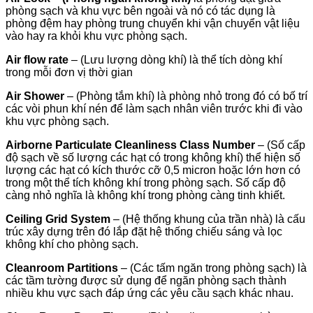
phòng sạch và khu vực bên ngoài và nó có tác dụng là
phòng đệm hay phòng trung chuyển khi vận chuyển vật liệu
vào hay ra khỏi khu vực phòng sạch.
Air flow rate
– (Lưu lượng dòng khí) là thể tích dòng khí
trong mỗi đơn vị thời gian
Air Shower
– (Phòng tắm khí) là phòng nhỏ trong đó có bố trí
các vòi phun khí nén để làm sạch nhân viên trước khi đi vào
khu vực phòng sạch.
Airborne Particulate Cleanliness Class Number
– (Số cấp
độ sạch về số lượng các hạt có trong không khí) thể hiện số
lượng các hạt có kích thước cỡ 0,5 micron hoặc lớn hơn có
trong một thể tích không khí trong phòng sạch. Số cấp độ
càng nhỏ nghĩa là không khí trong phòng càng tinh khiết.
Ceiling Grid System
– (Hệ thống khung của trần nhà) là cấu
trúc xây dựng trên đó lắp đặt hệ thống chiếu sáng và lọc
không khí cho phòng sạch.
Cleanroom Partitions
– (Các tấm ngăn trong phòng sạch) là
các tầm tường được sử dụng để ngăn phòng sạch thành
nhiều khu vực sạch đáp ứng các yêu cầu sạch khác nhau.