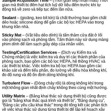
Sample Acquisition Time
– (Thời gian tiếp nhận mẫu) Thời
gian mà thiết bị đếm hạt tích luỹ dữ liệu đếm trước khi tự
động trả về zero và tiếp tục đếm lần nữa.
Sealant
– (gioăng, keo bít kín) là chất thường bao gồm chất
dẻo hoặc silicone dùng để gắn các bộ lọc HEPA vào trong
khung trần nhà.
Sticky Mat
– (Vật liệu dẻo dính) là tấm thảm cửa đặt ở lối
vào phòng sạch và phòng tắm. Tấm thảm này sử dụng màng
phim dính để làm sạch giầy dép của nhân viên.
Testing/Certification Services
– (Dịch vụ Kiểm tra và
Chứng nhận) là việc kiểm tra và duy trì các thành phần của
phòng sạch, bao gồm các bộ lọc HEPA, hệ thồng HVAC và
các thiết bị khác. Việc kiểm tra bộ lọc HEPA bao gồm các
khảo sát và đếm tiểu phân, đo lường về điều hòa không khí,
đo độ rung và độ ổn định dòng không khí.
Turbulent Flow
– (Dòng chảy rối) là dòng không khí trong
một không gian nhất định chảy không theo cùng một hướng.
Utility Matrix
– (Bảng khai thác sử dụng thiết bị) cũng được
gọi là “bảng khai thác quá trình và thiết bị”, “Bảng dụng cụ”,
“Bảng các yêu cầu khai thác” trong đó tổng kết các phân tích
về việc khai thác sử dụng từng thiết bị để lập kế hoạch xây