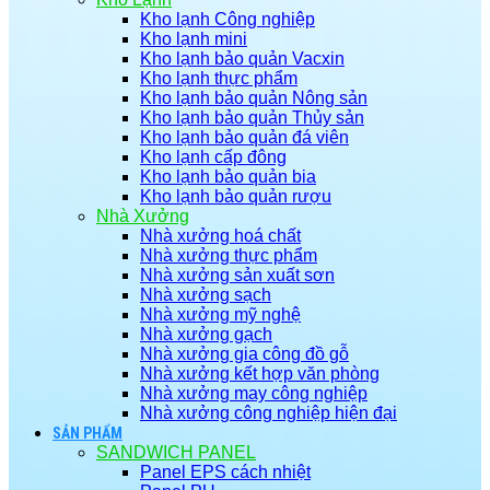
Kho lạnh Công nghiệp
Kho lạnh mini
Kho lạnh bảo quản Vacxin
Kho lạnh thực phẩm
Kho lạnh bảo quản Nông sản
Kho lạnh bảo quản Thủy sản
Kho lạnh bảo quản đá viên
Kho lạnh cấp đông
Kho lạnh bảo quản bia
Kho lạnh bảo quản rượu
Nhà Xưởng
Nhà xưởng hoá chất
Nhà xưởng thực phẩm
Nhà xưởng sản xuất sơn
Nhà xưởng sạch
Nhà xưởng mỹ nghệ
Nhà xưởng gạch
Nhà xưởng gia công đồ gỗ
Nhà xưởng kết hợp văn phòng
Nhà xưởng may công nghiệp
Nhà xưởng công nghiệp hiện đại
SẢN PHẨM
SANDWICH PANEL
Panel EPS cách nhiệt