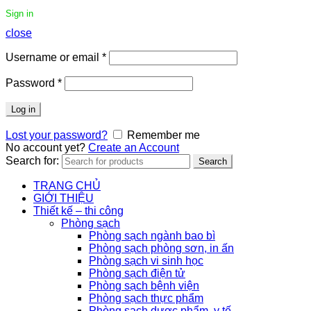
Sign in
close
Username or email
*
Password
*
Log in
Lost your password?
Remember me
No account yet?
Create an Account
Search for:
Search
TRANG CHỦ
GIỚI THIỆU
Thiết kế – thi công
Phòng sạch
Phòng sạch ngành bao bì
Phòng sạch phòng sơn, in ấn
Phòng sạch vi sinh học
Phòng sạch điện tử
Phòng sạch bệnh viện
Phòng sạch thực phẩm
Phòng sạch dược phẩm, y tế