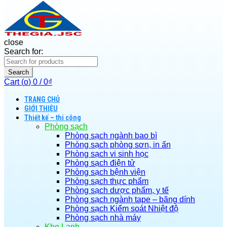
close
Search for:
Search
Cart (
o
)
0
/
0
₫
TRANG CHỦ
GIỚI THIỆU
Thiết kế – thi công
Phòng sạch
Phòng sạch ngành bao bì
Phòng sạch phòng sơn, in ấn
Phòng sạch vi sinh học
Phòng sạch điện tử
Phòng sạch bệnh viện
Phòng sạch thực phẩm
Phòng sạch dược phẩm, y tế
Phòng sạch ngành tape – băng dính
Phòng sạch Kiểm soát Nhiệt độ
Phòng sạch nhà máy
Kho Lạnh