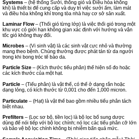
Systems
– (hệ thống Sưởi, thông gió và Điều hòa không
khí) là thiết bị để cung cấp và duy trì việc sưởi ấm, làm mát
và điều hòa không khí trong tòa nhà hay cơ sở sản xuất.
Laminar Flow
– (Thổi gió từng lớp) là việc thổi gió trong một
khu vực có giới hạn không gian xác định với hướng và vận
tốc gió không thay đổi.
Microbes
– (Vi sinh vật) là các sinh vật cực nhỏ và thường
mang theo bệnh. Chúng thường được phát tán từ da người
trong khi bong tróc tế bào da.
Particle Size
– (Kích thước tiểu phân) thể hiện số đo hoặc
các kích thước của một hạt.
Particle
– (Tiểu phân) là vật thể, có thể ở dạng rắn hoặc
dạng lỏng, có kích thước từ 0,001 cho đến 1,000 micron.
Particulate
– (Hạt) là vật thể bao gồm nhiều tiểu phân tách
biệt nhau.
Prefilters
– (Lọc sơ bộ, tiền lọc) là bộ lọc bổ sung dược
dùng để nói tiếp với bộ lọc chính; nó lọc các tiểu phân cỡ lớn
và bảo vệ bộ lọc chính không bị nhiễm bẩn quá mức.