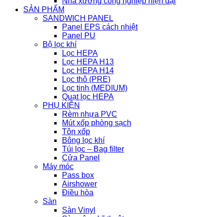
Nhà xưởng công nghiệp hiện đại
SẢN PHẨM
SANDWICH PANEL
Panel EPS cách nhiệt
Panel PU
Bộ lọc khí
Lọc HEPA
Lọc HEPA H13
Lọc HEPA H14
Lọc thô (PRE)
Lọc tinh (MEDIUM)
Quạt lọc HEPA
PHỤ KIỆN
Rèm nhựa PVC
Mút xốp phòng sạch
Tôn xốp
Bông lọc khí
Túi lọc – Bag filter
Cửa Panel
Máy móc
Pass box
Airshower
Điều hòa
Sàn
Sàn Vinyl