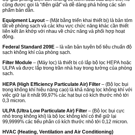
cũng được gọi là “điện giật” và dễ dàng phá hỏng các sản
phẩm bán dẫn.
Equipment Layout
– (Mặt bằng triển khai thiết bị) là bản tóm
tắt về phòng sạch và các khu vực chức năng khác cần thiết
liên kết ăn khớp với nhau về chức năng và phối hợp hoạt
động.
Federal Standard 209E
– là văn bản tuyên bố tiêu chuẩn độ
sạch không khí của phòng sạch.
Filter Module
– (Máy lọc) là thiết bị có lắp bộ lọc HEPA hoặc
ULPA và được lắp trong trần nhà hay trong tường của phòng
sạch.
HEPA (High Efficiency Particulate Air) Filter
– (Bộ lọc bụi
trong không khí hiệu năng cao) là khả năng lọc không khí với
việc giữ lại ít nhất 99,97% các hạt bụi có kích thước nhỏ tới
0,3 micron.
ULPA (Ultra Low Particulate Air) Filter
– (Bộ lọc bụi cực
nhỏ trong không khí) là bộ lọc không khí có thể giữ lại
99,9999% các tiểu phân có kích thước nhỏ tới 0,12 micron.
HVAC (Heating, Ventilation and Air Conditioning)