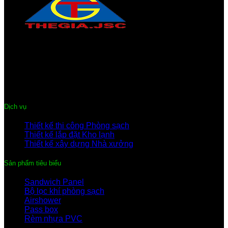
CÔNG TY CỔ PHẦN THƯƠNG MẠI & DỊCH VỤ THẾ GIA
Địa chỉ:
Trung tâm phố Mới, Quế Võ, Bắc Ninh
Điện thoại:
0222-3 635 359
Hotline:
091.441.9899 – 096.344.0899
Email:
thegiacompany@gmail.com
Dịch vụ
Thiết kế thi công Phòng sạch
Thiết kế lắp đặt Kho lạnh
Thiết kế xây dựng Nhà xưởng
Sản phẩm tiêu biểu
Sandwich Panel
Bộ lọc khí phòng sạch
Airshower
Pass box
Rèm nhựa PVC