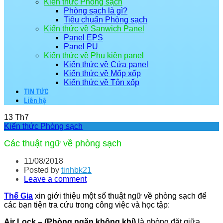
Kiến thức Phòng sạch
Phòng sạch là gì?
Tiêu chuẩn Phòng sạch
Kiến thức về Sanwich Panel
Panel EPS
Panel PU
Kiến thức về Phụ kiện panel
Kiến thức về Cửa panel
Kiến thức về Mốp xốp
Kiến thức về Tôn xốp
TIN TỨC
Liên hệ
13
Th7
Kiến thức Phòng sạch
Các thuật ngữ về phòng sạch
11/08/2018
Posted by
tinhbk21
Leave a comment
Thế Gia
xin giới thiệu một số thuật ngữ về phòng sạch để
các bạn tiện tra cứu trong công việc và học tập:
Air Lock – (Phòng ngăn không khí)
là phòng đặt giữa