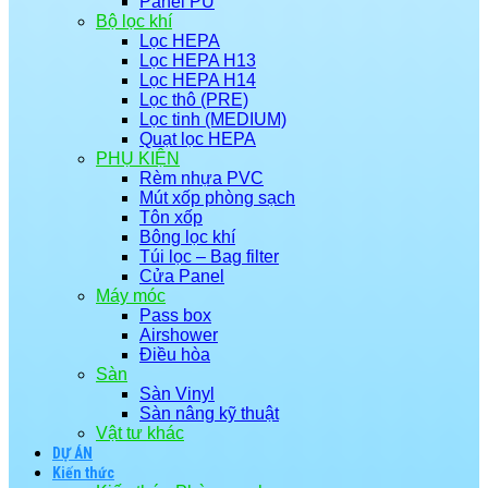
Panel PU
Bộ lọc khí
Lọc HEPA
Lọc HEPA H13
Lọc HEPA H14
Lọc thô (PRE)
Lọc tinh (MEDIUM)
Quạt lọc HEPA
PHỤ KIỆN
Rèm nhựa PVC
Mút xốp phòng sạch
Tôn xốp
Bông lọc khí
Túi lọc – Bag filter
Cửa Panel
Máy móc
Pass box
Airshower
Điều hòa
Sàn
Sàn Vinyl
Sàn nâng kỹ thuật
Vật tư khác
DỰ ÁN
Kiến thức