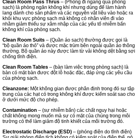
Clean Room Pass Thrus
– (Phòng đi ngang qua phòng
sạch) là phòng ngăn không khí nhưng dùng để làm hành
lang dành cho sản phẩm và các nguyên vật liệu vào hoặc ra
khỏi khu vực phòng sạch mà không có nhân viên đi vào
nhằm giảm thiểu sự xâm nhập của các yếu tố nhiễm bẩn
không khí của phòng sạch.
Clean Room Suits
– (Quần áo sạch) thường được gọi là
“bộ quần áo thỏ” và được mặc trùm bên ngoài quần áo thông
thường. Bộ quần áo này được làm từ vải không dệt bằng sợi
chống tĩnh điện.
Clean Room Tables
– (bàn làm việc trong phòng sạch) là
bàn có mặt bàn được đột lỗ hoặc đặc, đáp ứng các yêu cầu
của phòng sạch.
Cleanzone:
Một không gian được phân định trong đó sự tập
trung của các hạt có trong không khí được kiểm soát sao cho
ở dưới mức độ cho phép.
Contamination
– (sự nhiễm bẩn) các chất nguy hại hoặc
chất không mong muốn mà sự có mặt của chúng trong môi
trường có thể làm giảm độ tinh khiết của môi trường đó.
Electrostatic Discharge (ESD)
– (phóng điện do tĩnh điện)
Sự giải phóng điện tích không có kiểm soát của điện thế, nó