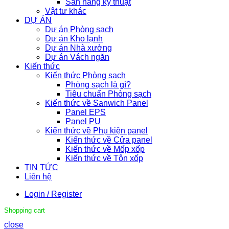
Sàn nâng kỹ thuật
Vật tư khác
DỰ ÁN
Dự án Phòng sạch
Dự án Kho lạnh
Dự án Nhà xưởng
Dự án Vách ngăn
Kiến thức
Kiến thức Phòng sạch
Phòng sạch là gì?
Tiêu chuẩn Phòng sạch
Kiến thức về Sanwich Panel
Panel EPS
Panel PU
Kiến thức về Phụ kiện panel
Kiến thức về Cửa panel
Kiến thức về Mốp xốp
Kiến thức về Tôn xốp
TIN TỨC
Liên hệ
Login / Register
Shopping cart
close