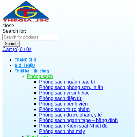
close
Search for:
Search
Cart (
o
)
0
/
0
₫
TRANG CHỦ
GIỚI THIỆU
Thiết kế – thi công
Phòng sạch
Phòng sạch ngành bao bì
Phòng sạch phòng sơn, in ấn
Phòng sạch vi sinh học
Phòng sạch điện tử
Phòng sạch bệnh viện
Phòng sạch thực phẩm
Phòng sạch dược phẩm, y tế
Phòng sạch ngành tape – băng dính
Phòng sạch Kiểm soát Nhiệt độ
Phòng sạch nhà máy
Kho Lạnh