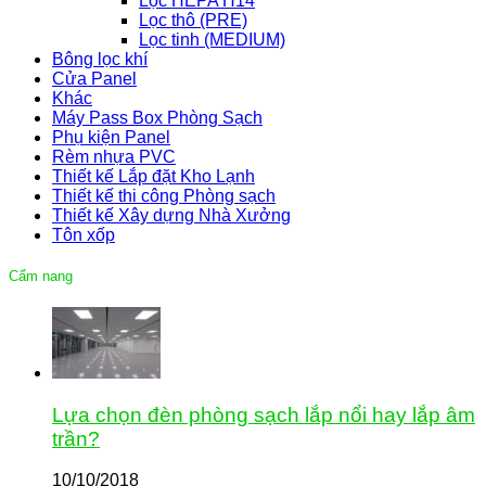
Lọc HEPA H14
Lọc thô (PRE)
Lọc tinh (MEDIUM)
Bông lọc khí
Cửa Panel
Khác
Máy Pass Box Phòng Sạch
Phụ kiện Panel
Rèm nhựa PVC
Thiết kế Lắp đặt Kho Lạnh
Thiết kế thi công Phòng sạch
Thiết kế Xây dựng Nhà Xưởng
Tôn xốp
Cẩm nang
Lựa chọn đèn phòng sạch lắp nổi hay lắp âm
trần?
10/10/2018