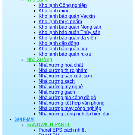
Kho lạnh Công nghiệp
Kho lạnh mini
Kho lạnh bảo quản Vacxin
Kho lạnh thực phẩm
Kho lạnh bảo quản Nông sản
Kho lạnh bảo quản Thủy sản
Kho lạnh bảo quản đá viên
Kho lạnh cấp đông
Kho lạnh bảo quản bia
Kho lạnh bảo quản rượu
Nhà Xưởng
Nhà xưởng hoá chất
Nhà xưởng thực phẩm
Nhà xưởng sản xuất sơn
Nhà xưởng sạch
Nhà xưởng mỹ nghệ
Nhà xưởng gạch
Nhà xưởng gia công đồ gỗ
Nhà xưởng kết hợp văn phòng
Nhà xưởng may công nghiệp
Nhà xưởng công nghiệp hiện đại
SẢN PHẨM
SANDWICH PANEL
Panel EPS cách nhiệt