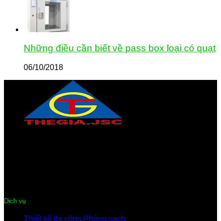
Những điều cần biết về pass box loại có quạt
06/10/2018
CÔNG TY CỔ PHẦN THƯƠNG MẠI & DỊCH VỤ THẾ GIA
Địa chỉ:
Trung tâm phố Mới, Quế Võ, Bắc Ninh
Điện thoại:
0222-3 635 359
Hotline:
091.441.9899 – 096.344.0899
Email:
thegiacompany@gmail.com
Dịch vụ
Thiết kế thi công Phòng sạch