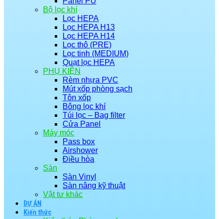
Panel PU
Bộ lọc khí
Lọc HEPA
Lọc HEPA H13
Lọc HEPA H14
Lọc thô (PRE)
Lọc tinh (MEDIUM)
Quạt lọc HEPA
PHỤ KIỆN
Rèm nhựa PVC
Mút xốp phòng sạch
Tôn xốp
Bông lọc khí
Túi lọc – Bag filter
Cửa Panel
Máy móc
Pass box
Airshower
Điều hòa
Sàn
Sàn Vinyl
Sàn nâng kỹ thuật
Vật tư khác
DỰ ÁN
Kiến thức