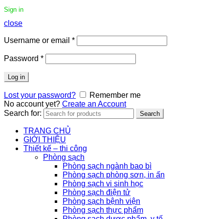
Sign in
close
Username or email
*
Password
*
Log in
Lost your password?
Remember me
No account yet?
Create an Account
Search for:
Search
TRANG CHỦ
GIỚI THIỆU
Thiết kế – thi công
Phòng sạch
Phòng sạch ngành bao bì
Phòng sạch phòng sơn, in ấn
Phòng sạch vi sinh học
Phòng sạch điện tử
Phòng sạch bệnh viện
Phòng sạch thực phẩm
Phòng sạch dược phẩm, y tế