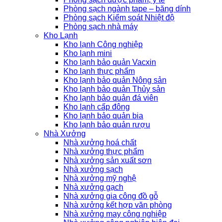
Phòng sạch ngành tape – băng dính
Phòng sạch Kiểm soát Nhiệt độ
Phòng sạch nhà máy
Kho Lạnh
Kho lạnh Công nghiệp
Kho lạnh mini
Kho lạnh bảo quản Vacxin
Kho lạnh thực phẩm
Kho lạnh bảo quản Nông sản
Kho lạnh bảo quản Thủy sản
Kho lạnh bảo quản đá viên
Kho lạnh cấp đông
Kho lạnh bảo quản bia
Kho lạnh bảo quản rượu
Nhà Xưởng
Nhà xưởng hoá chất
Nhà xưởng thực phẩm
Nhà xưởng sản xuất sơn
Nhà xưởng sạch
Nhà xưởng mỹ nghệ
Nhà xưởng gạch
Nhà xưởng gia công đồ gỗ
Nhà xưởng kết hợp văn phòng
Nhà xưởng may công nghiệp