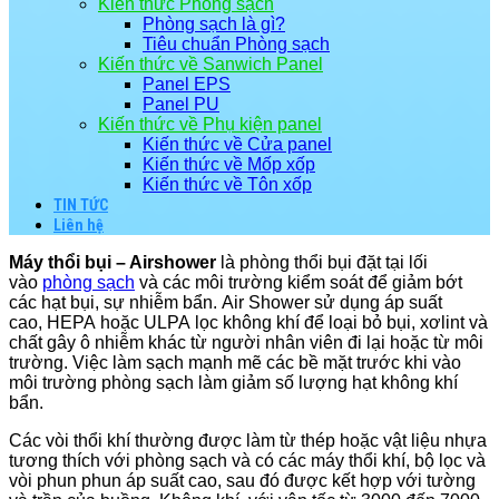
Kiến thức Phòng sạch
Phòng sạch là gì?
Tiêu chuẩn Phòng sạch
Kiến thức về Sanwich Panel
Panel EPS
Panel PU
Kiến thức về Phụ kiện panel
Kiến thức về Cửa panel
Kiến thức về Mốp xốp
Kiến thức về Tôn xốp
TIN TỨC
Liên hệ
Máy thổi bụi – Airshower
là phòng thổi bụi đặt tại lối
vào
phòng sạch
và các môi trường kiểm soát để giảm bớt
các hạt bụi, sự nhiễm bẩn. Air Shower sử dụng áp suất
cao, HEPA hoặc ULPA lọc không khí để loại bỏ bụi, xơlint và
chất gây ô nhiễm khác từ người nhân viên đi lại hoặc từ môi
trường. Việc làm sạch mạnh mẽ các bề mặt trước khi vào
môi trường phòng sạch làm giảm số lượng hạt không khí
bẩn.
Các vòi thổi khí thường được làm từ thép hoặc vật liệu nhựa
tương thích với phòng sạch và có các máy thổi khí, bộ lọc và
vòi phun phun áp suất cao, sau đó được kết hợp với tường