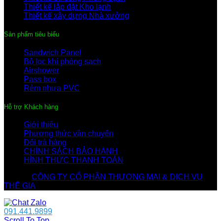
Thiết kế lắp đặt Kho lạnh
Thiết kế xây dựng Nhà xưởng
Sản phẩm tiêu biểu
Sandwich Panel
Bộ lọc khí phòng sạch
Airshower
Pass box
Rèm nhựa PVC
Hỗ trợ Khách hàng
Giới thiệu
Phương thức vận chuyển
Đổi trả hàng
CHÍNH SÁCH BẢO HÀNH
HÌNH THỨC THANH TOÁN
© 2026
CÔNG TY CỔ PHẦN THƯƠNG MẠI & DỊCH VỤ
THẾ GIA
. All rights reserved
091.441.9899
Scroll To Top