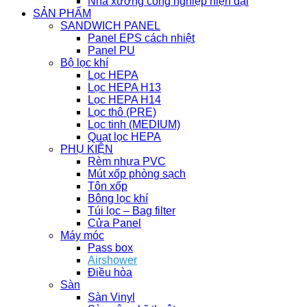
Nhà xưởng công nghiệp hiện đại
SẢN PHẨM
SANDWICH PANEL
Panel EPS cách nhiệt
Panel PU
Bộ lọc khí
Lọc HEPA
Lọc HEPA H13
Lọc HEPA H14
Lọc thô (PRE)
Lọc tinh (MEDIUM)
Quạt lọc HEPA
PHỤ KIỆN
Rèm nhựa PVC
Mút xốp phòng sạch
Tôn xốp
Bông lọc khí
Túi lọc – Bag filter
Cửa Panel
Máy móc
Pass box
Airshower
Điều hòa
Sàn
Sàn Vinyl