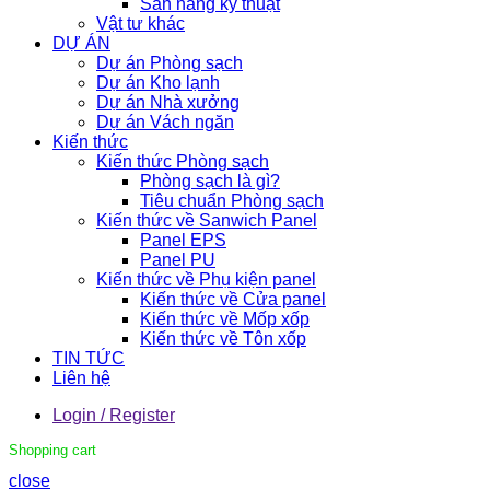
Sàn nâng kỹ thuật
Vật tư khác
DỰ ÁN
Dự án Phòng sạch
Dự án Kho lạnh
Dự án Nhà xưởng
Dự án Vách ngăn
Kiến thức
Kiến thức Phòng sạch
Phòng sạch là gì?
Tiêu chuẩn Phòng sạch
Kiến thức về Sanwich Panel
Panel EPS
Panel PU
Kiến thức về Phụ kiện panel
Kiến thức về Cửa panel
Kiến thức về Mốp xốp
Kiến thức về Tôn xốp
TIN TỨC
Liên hệ
Login / Register
Shopping cart
close