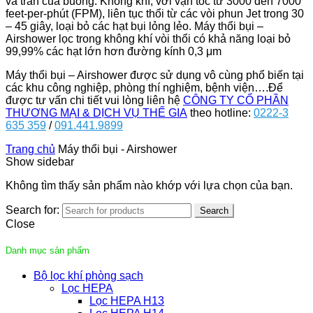
và trần của buồng. Không khí, với vận tốc từ 3000 đến 7000
feet-per-phút (FPM), liên tục thổi từ các vòi phun Jet trong 30
– 45 giây, loại bỏ các hạt bụi lỏng lẻo. Máy thổi bụi –
Airshower lọc trong không khí vòi thổi có khả năng loại bỏ
99,99% các hạt lớn hơn đường kính 0,3 μm
Máy thổi bụi – Airshower được sử dụng vô cùng phổ biến tại
các khu công nghiệp, phòng thí nghiệm, bệnh viện….Để
được tư vấn chi tiết vui lòng liên hệ
CÔNG TY CỔ PHẦN
THƯƠNG MẠI & DỊCH VỤ THẾ GIA
theo hotline:
0222-3
635 359
/
091.441.9899
Trang chủ
Máy thổi bụi - Airshower
Show sidebar
Không tìm thấy sản phẩm nào khớp với lựa chọn của bạn.
Search for:
Search
Close
Danh mục sản phẩm
Bộ lọc khí phòng sạch
Lọc HEPA
Lọc HEPA H13