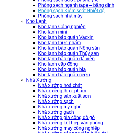
Phòng sạch ngành tape – băng dính
Phòng sạch Kiểm soát Nhiệt độ
Phòng sạch nhà máy
Kho Lạnh
Kho lạnh Công nghiệp
Kho lạnh mini
Kho lạnh bảo quản Vacxin
Kho lạnh thực phẩm
Kho lạnh bảo quản Nông sản
Kho lạnh bảo quản Thủy sản
Kho lạnh bảo quản đá viên
Kho lạnh cấp đông
Kho lạnh bảo quản bia
Kho lạnh bảo quản rượu
Nhà Xưởng
Nhà xưởng hoá chất
Nhà xưởng thực phẩm
Nhà xưởng sản xuất sơn
Nhà xưởng sạch
Nhà xưởng mỹ nghệ
Nhà xưởng gạch
Nhà xưởng gia công đồ gỗ
Nhà xưởng kết hợp văn phòng
Nhà xưởng may công nghiệp