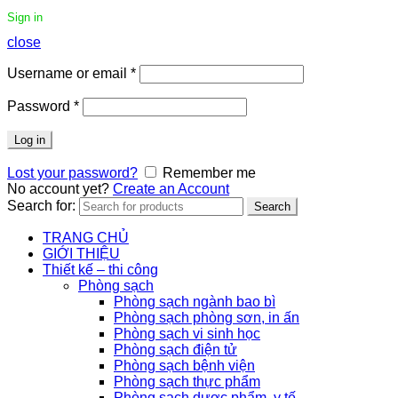
Sign in
close
Username or email
*
Password
*
Log in
Lost your password?
Remember me
No account yet?
Create an Account
Search for:
Search
TRANG CHỦ
GIỚI THIỆU
Thiết kế – thi công
Phòng sạch
Phòng sạch ngành bao bì
Phòng sạch phòng sơn, in ấn
Phòng sạch vi sinh học
Phòng sạch điện tử
Phòng sạch bệnh viện
Phòng sạch thực phẩm
Phòng sạch dược phẩm, y tế