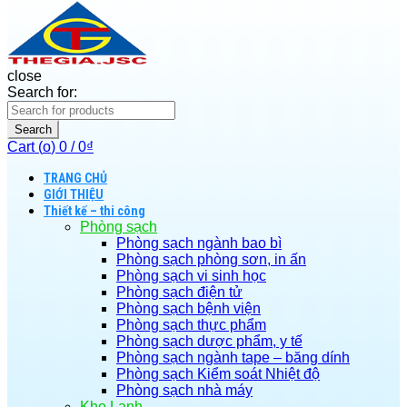
close
Search for:
Search
Cart (
o
)
0
/
0
₫
TRANG CHỦ
GIỚI THIỆU
Thiết kế – thi công
Phòng sạch
Phòng sạch ngành bao bì
Phòng sạch phòng sơn, in ấn
Phòng sạch vi sinh học
Phòng sạch điện tử
Phòng sạch bệnh viện
Phòng sạch thực phẩm
Phòng sạch dược phẩm, y tế
Phòng sạch ngành tape – băng dính
Phòng sạch Kiểm soát Nhiệt độ
Phòng sạch nhà máy
Kho Lạnh