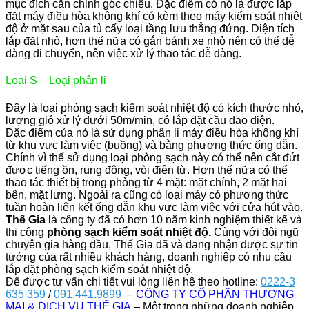
mục đích căn chỉnh góc chiếu. Đặc điểm có nó là được lắp
đặt máy điều hòa không khí có kèm theo máy kiểm soát nhiệt
độ ở mặt sau của tủ cấy loại tầng lưu thẳng đứng. Diện tích
lắp đặt nhỏ, hơn thế nữa có gắn bánh xe nhỏ nên có thể dễ
dàng di chuyển, nên việc xử lý thao tác dễ dàng.
Loại S – Loại phân li
Đây là loại phòng sạch kiểm soát nhiệt độ có kích thước nhỏ,
lượng gió xử lý dưới 50m/min, có lắp đặt cầu dao điện.
Đặc điểm của nó là sử dụng phân li máy điều hòa không khí
từ khu vực làm việc (buồng) và bằng phương thức ống dẫn.
Chính vì thế sử dụng loại phòng sạch này có thể nên cắt đứt
được tiếng ồn, rung động, vòi điện từ. Hơn thế nữa có thể
thao tác thiết bị trong phòng từ 4 mặt: mặt chính, 2 mặt hai
bên, mặt lưng. Ngoài ra cũng có loại máy có phương thức
tuần hoàn liên kết ống dẫn khu vực làm việc với cửa hút vào.
Thế Gia
là công ty đã có hơn 10 năm kinh nghiệm thiết kế và
thi công
phòng sạch kiểm soát nhiệt độ.
Cùng với đội ngũ
chuyên gia hàng đầu, Thế Gia đã và đang nhận được sự tin
tưởng của rất nhiều khách hàng, doanh nghiệp có nhu cầu
lắp đặt phòng sạch kiểm soát nhiệt độ.
Để được tư vấn chi tiết vui lòng liên hệ theo hotline:
0222-3
635 359
/
091.441.9899
–
CÔNG TY CỔ PHẦN THƯƠNG
MẠI & DỊCH VỤ THẾ GIA
– Một trong những doanh nghiệp