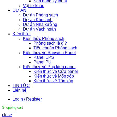
Sàn nâng kỹ thuật
Vật tư khác
DỰ ÁN
Dự án Phòng sạch
Dự án Kho lạnh
Dự án Nhà xưởng
Dự án Vách ngăn
Kiến thức
Kiến thức Phòng sạch
Phòng sạch là gì?
Tiêu chuẩn Phòng sạch
Kiến thức về Sanwich Panel
Panel EPS
Panel PU
Kiến thức về Phụ kiện panel
Kiến thức về Cửa panel
Kiến thức về Mốp xốp
Kiến thức về Tôn xốp
TIN TỨC
Liên hệ
Login / Register
Shopping cart
close