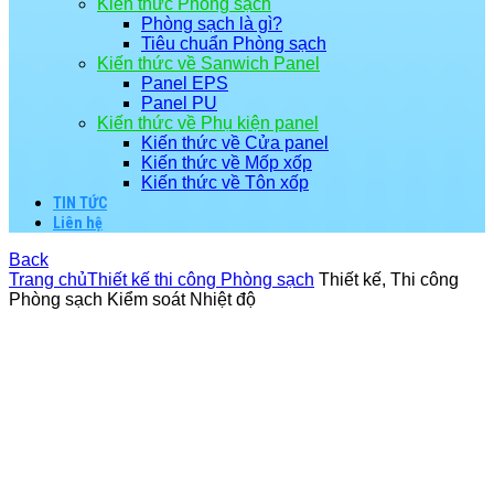
Kiến thức Phòng sạch
Phòng sạch là gì?
Tiêu chuẩn Phòng sạch
Kiến thức về Sanwich Panel
Panel EPS
Panel PU
Kiến thức về Phụ kiện panel
Kiến thức về Cửa panel
Kiến thức về Mốp xốp
Kiến thức về Tôn xốp
TIN TỨC
Liên hệ
Back
Trang chủ
Thiết kế thi công Phòng sạch
Thiết kế, Thi công
Phòng sạch Kiểm soát Nhiệt độ