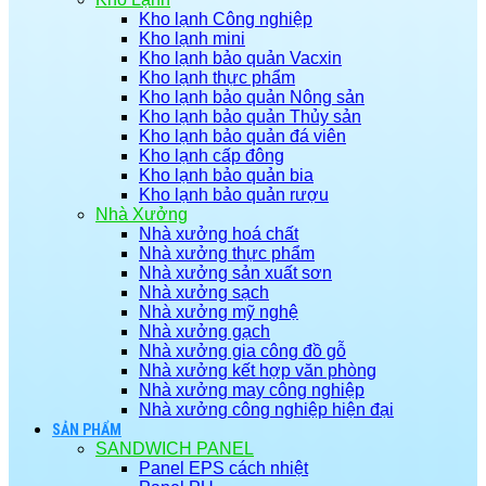
Kho lạnh Công nghiệp
Kho lạnh mini
Kho lạnh bảo quản Vacxin
Kho lạnh thực phẩm
Kho lạnh bảo quản Nông sản
Kho lạnh bảo quản Thủy sản
Kho lạnh bảo quản đá viên
Kho lạnh cấp đông
Kho lạnh bảo quản bia
Kho lạnh bảo quản rượu
Nhà Xưởng
Nhà xưởng hoá chất
Nhà xưởng thực phẩm
Nhà xưởng sản xuất sơn
Nhà xưởng sạch
Nhà xưởng mỹ nghệ
Nhà xưởng gạch
Nhà xưởng gia công đồ gỗ
Nhà xưởng kết hợp văn phòng
Nhà xưởng may công nghiệp
Nhà xưởng công nghiệp hiện đại
SẢN PHẨM
SANDWICH PANEL
Panel EPS cách nhiệt