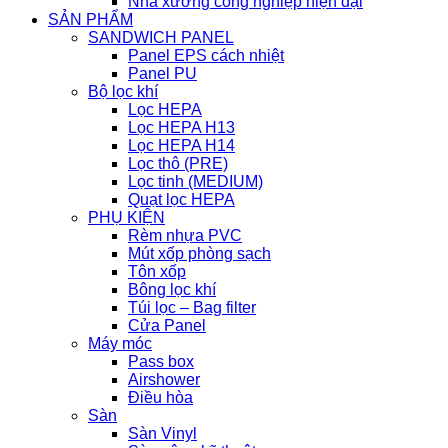
Nhà xưởng công nghiệp hiện đại
SẢN PHẨM
SANDWICH PANEL
Panel EPS cách nhiệt
Panel PU
Bộ lọc khí
Lọc HEPA
Lọc HEPA H13
Lọc HEPA H14
Lọc thô (PRE)
Lọc tinh (MEDIUM)
Quạt lọc HEPA
PHỤ KIỆN
Rèm nhựa PVC
Mút xốp phòng sạch
Tôn xốp
Bông lọc khí
Túi lọc – Bag filter
Cửa Panel
Máy móc
Pass box
Airshower
Điều hòa
Sàn
Sàn Vinyl