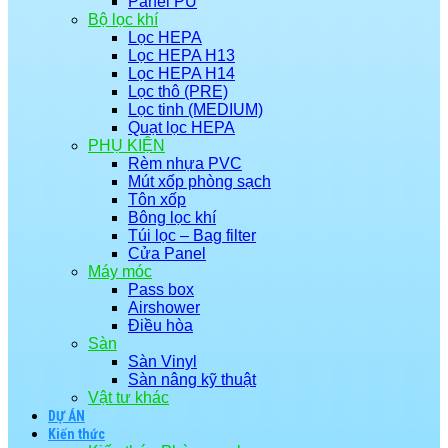
Panel PU
Bộ lọc khí
Lọc HEPA
Lọc HEPA H13
Lọc HEPA H14
Lọc thô (PRE)
Lọc tinh (MEDIUM)
Quạt lọc HEPA
PHỤ KIỆN
Rèm nhựa PVC
Mút xốp phòng sạch
Tôn xốp
Bông lọc khí
Túi lọc – Bag filter
Cửa Panel
Máy móc
Pass box
Airshower
Điều hòa
Sàn
Sàn Vinyl
Sàn nâng kỹ thuật
Vật tư khác
DỰ ÁN
Kiến thức