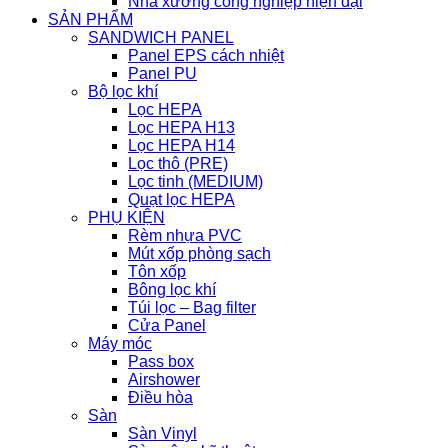
Nhà xưởng công nghiệp hiện đại
SẢN PHẨM
SANDWICH PANEL
Panel EPS cách nhiệt
Panel PU
Bộ lọc khí
Lọc HEPA
Lọc HEPA H13
Lọc HEPA H14
Lọc thô (PRE)
Lọc tinh (MEDIUM)
Quạt lọc HEPA
PHỤ KIỆN
Rèm nhựa PVC
Mút xốp phòng sạch
Tôn xốp
Bông lọc khí
Túi lọc – Bag filter
Cửa Panel
Máy móc
Pass box
Airshower
Điều hòa
Sàn
Sàn Vinyl