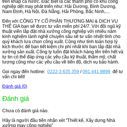
trên khắp cả nước. Đặc biệt là các thành phố có khu công
nghiệp dệt may phát triển như: Hải Dương, Bình Dương,
Nam Định, Hà Nội, Đà Nẵng, Hải Phòng, Bắc Ninh,…
Đến với CÔNG TY CỔ PHẦN THƯƠNG MẠI & DỊCH VỤ
THẾ GIA bạn sẽ được tư vấn miễn phí 24/7. Với đội ngũ kỹ
thuật viên lắp đặt nhà xưởng công nghiệp với nhiều năm
kinh nghiệm lành nghề chuyên sâu sẽ tư vấn nhiệt tình cho
quý khách lựa chọn công xuất. Cũng như tính toán hợp lý
kích thước để bạn tiết kiệm chi phí nhất khi bạn lắp đặt nhà
xưởng sản xuất. Công ty luôn đặt khách hàng lên trên hết và
tự tin có thể đáp ứng các yêu cầu kỹ thuật, thẩm mỹ, chất
lượng cũng như các yêu cầu về tiến độ, dịch vụ bảo hành.
Gọi ngay đến hotline:
0222-3 635 359
/
091.441.9899
để tư
vấn chi tiết!
Đánh giá (0)
Đánh giá
Chưa có đánh giá nào.
Hãy là người đầu tiên nhận xét “Thiết kế, Xây dựng Nhà
xưởng may công nghiệp”