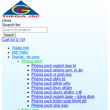
close
Search for:
Search
Cart (
o
)
0
/
0
₫
TRANG CHỦ
GIỚI THIỆU
Thiết kế – thi công
Phòng sạch
Phòng sạch ngành bao bì
Phòng sạch phòng sơn, in ấn
Phòng sạch vi sinh học
Phòng sạch điện tử
Phòng sạch bệnh viện
Phòng sạch thực phẩm
Phòng sạch dược phẩm, y tế
Phòng sạch ngành tape – băng dính
Phòng sạch Kiểm soát Nhiệt độ
Phòng sạch nhà máy
Kho Lạnh