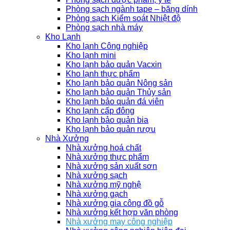
Phòng sạch ngành tape – băng dính
Phòng sạch Kiểm soát Nhiệt độ
Phòng sạch nhà máy
Kho Lạnh
Kho lạnh Công nghiệp
Kho lạnh mini
Kho lạnh bảo quản Vacxin
Kho lạnh thực phẩm
Kho lạnh bảo quản Nông sản
Kho lạnh bảo quản Thủy sản
Kho lạnh bảo quản đá viên
Kho lạnh cấp đông
Kho lạnh bảo quản bia
Kho lạnh bảo quản rượu
Nhà Xưởng
Nhà xưởng hoá chất
Nhà xưởng thực phẩm
Nhà xưởng sản xuất sơn
Nhà xưởng sạch
Nhà xưởng mỹ nghệ
Nhà xưởng gạch
Nhà xưởng gia công đồ gỗ
Nhà xưởng kết hợp văn phòng
Nhà xưởng may công nghiệp