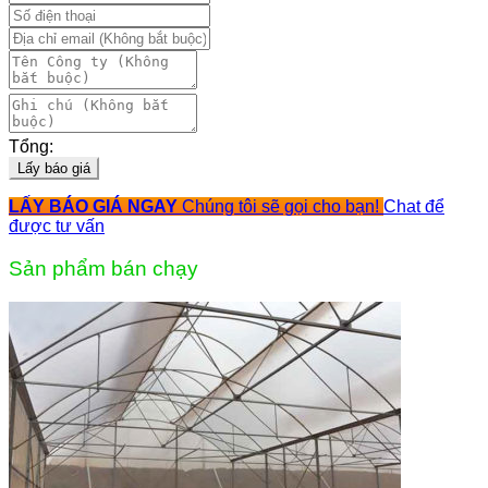
Tổng:
Lấy báo giá
LẤY BÁO GIÁ NGAY
Chúng tôi sẽ gọi cho bạn!
Chat để
được tư vấn
Sản phẩm bán chạy