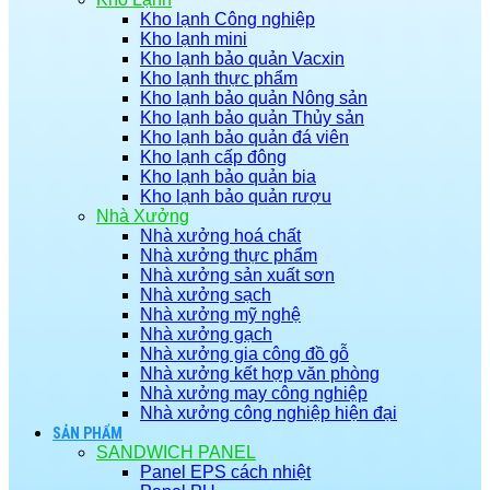
Kho lạnh Công nghiệp
Kho lạnh mini
Kho lạnh bảo quản Vacxin
Kho lạnh thực phẩm
Kho lạnh bảo quản Nông sản
Kho lạnh bảo quản Thủy sản
Kho lạnh bảo quản đá viên
Kho lạnh cấp đông
Kho lạnh bảo quản bia
Kho lạnh bảo quản rượu
Nhà Xưởng
Nhà xưởng hoá chất
Nhà xưởng thực phẩm
Nhà xưởng sản xuất sơn
Nhà xưởng sạch
Nhà xưởng mỹ nghệ
Nhà xưởng gạch
Nhà xưởng gia công đồ gỗ
Nhà xưởng kết hợp văn phòng
Nhà xưởng may công nghiệp
Nhà xưởng công nghiệp hiện đại
SẢN PHẨM
SANDWICH PANEL
Panel EPS cách nhiệt