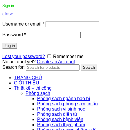
Sign in
close
Username or email
*
Password
*
Log in
Lost your password?
Remember me
No account yet?
Create an Account
Search for:
Search
TRANG CHỦ
GIỚI THIỆU
Thiết kế – thi công
Phòng sạch
Phòng sạch ngành bao bì
Phòng sạch phòng sơn, in ấn
Phòng sạch vi sinh học
Phòng sạch điện tử
Phòng sạch bệnh viện
Phòng sạch thực phẩm
Phòng sạch dược phẩm, y tế