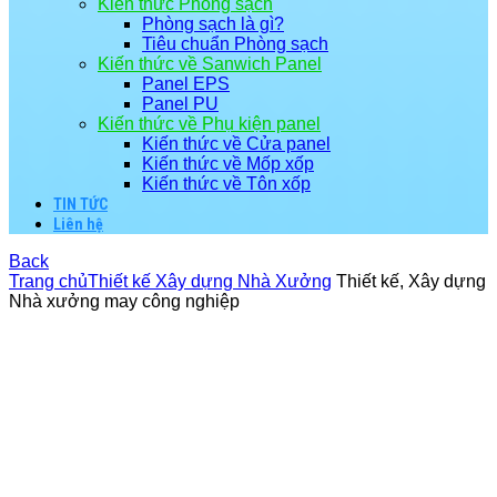
Kiến thức Phòng sạch
Phòng sạch là gì?
Tiêu chuẩn Phòng sạch
Kiến thức về Sanwich Panel
Panel EPS
Panel PU
Kiến thức về Phụ kiện panel
Kiến thức về Cửa panel
Kiến thức về Mốp xốp
Kiến thức về Tôn xốp
TIN TỨC
Liên hệ
Back
Trang chủ
Thiết kế Xây dựng Nhà Xưởng
Thiết kế, Xây dựng
Nhà xưởng may công nghiệp