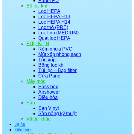
Panel PU
Bộ lọc khí
Lọc HEPA
Lọc HEPA H13
Lọc HEPA H14
Lọc thô (PRE)
Lọc tinh (MEDIUM)
Quạt lọc HEPA
PHỤ KIỆN
Rèm nhựa PVC
Mút xốp phòng sạch
Tôn xốp
Bông lọc khí
Túi lọc – Bag filter
Cửa Panel
Máy móc
Pass box
Airshower
Điều hòa
Sàn
Sàn Vinyl
Sàn nâng kỹ thuật
Vật tư khác
DỰ ÁN
Kiến thức