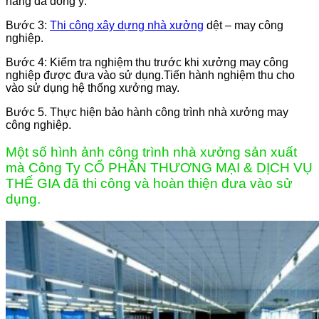
hàng đã đồng ý.
Bước 3:
Thi công xây dựng nhà xưởng
dệt – may công
nghiệp.
Bước 4: Kiểm tra nghiệm thu trước khi xưởng may công
nghiệp được đưa vào sử dụng.Tiến hành nghiệm thu cho
vào sử dụng hệ thống xưởng may.
Bước 5. Thực hiện bảo hành công trình nhà xưởng may
công nghiệp.
Một số hình ảnh công trình nhà xưởng sản xuất
mà Công Ty CỔ PHẦN THƯƠNG MẠI & DỊCH VỤ
THẾ GIA đã thi công và hoàn thiện đưa vào sử
dụng.