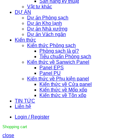
Sàn nâng kỹ thuật
Vật tư khác
DỰ ÁN
Dự án Phòng sạch
Dự án Kho lạnh
Dự án Nhà xưởng
Dự án Vách ngăn
Kiến thức
Kiến thức Phòng sạch
Phòng sạch là gì?
Tiêu chuẩn Phòng sạch
Kiến thức về Sanwich Panel
Panel EPS
Panel PU
Kiến thức về Phụ kiện panel
Kiến thức về Cửa panel
Kiến thức về Mốp xốp
Kiến thức về Tôn xốp
TIN TỨC
Liên hệ
Login / Register
Shopping cart
close