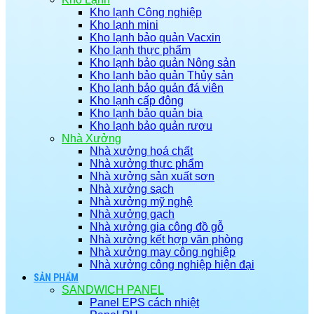
Kho lạnh Công nghiệp
Kho lạnh mini
Kho lạnh bảo quản Vacxin
Kho lạnh thực phẩm
Kho lạnh bảo quản Nông sản
Kho lạnh bảo quản Thủy sản
Kho lạnh bảo quản đá viên
Kho lạnh cấp đông
Kho lạnh bảo quản bia
Kho lạnh bảo quản rượu
Nhà Xưởng
Nhà xưởng hoá chất
Nhà xưởng thực phẩm
Nhà xưởng sản xuất sơn
Nhà xưởng sạch
Nhà xưởng mỹ nghệ
Nhà xưởng gạch
Nhà xưởng gia công đồ gỗ
Nhà xưởng kết hợp văn phòng
Nhà xưởng may công nghiệp
Nhà xưởng công nghiệp hiện đại
SẢN PHẨM
SANDWICH PANEL
Panel EPS cách nhiệt