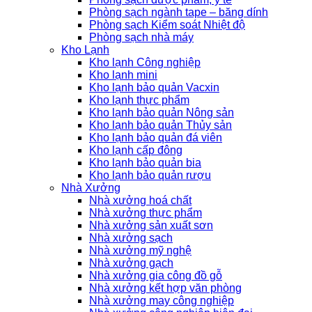
Phòng sạch ngành tape – băng dính
Phòng sạch Kiểm soát Nhiệt độ
Phòng sạch nhà máy
Kho Lạnh
Kho lạnh Công nghiệp
Kho lạnh mini
Kho lạnh bảo quản Vacxin
Kho lạnh thực phẩm
Kho lạnh bảo quản Nông sản
Kho lạnh bảo quản Thủy sản
Kho lạnh bảo quản đá viên
Kho lạnh cấp đông
Kho lạnh bảo quản bia
Kho lạnh bảo quản rượu
Nhà Xưởng
Nhà xưởng hoá chất
Nhà xưởng thực phẩm
Nhà xưởng sản xuất sơn
Nhà xưởng sạch
Nhà xưởng mỹ nghệ
Nhà xưởng gạch
Nhà xưởng gia công đồ gỗ
Nhà xưởng kết hợp văn phòng
Nhà xưởng may công nghiệp