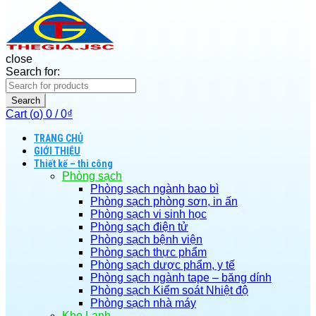
close
Search for:
Search
Cart (
o
)
0
/
0
₫
TRANG CHỦ
GIỚI THIỆU
Thiết kế – thi công
Phòng sạch
Phòng sạch ngành bao bì
Phòng sạch phòng sơn, in ấn
Phòng sạch vi sinh học
Phòng sạch điện tử
Phòng sạch bệnh viện
Phòng sạch thực phẩm
Phòng sạch dược phẩm, y tế
Phòng sạch ngành tape – băng dính
Phòng sạch Kiểm soát Nhiệt độ
Phòng sạch nhà máy
Kho Lạnh