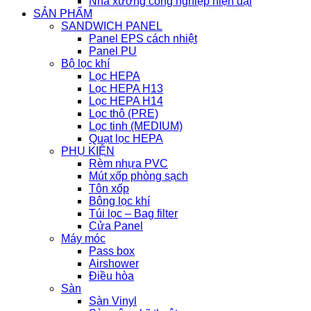
Nhà xưởng công nghiệp hiện đại
SẢN PHẨM
SANDWICH PANEL
Panel EPS cách nhiệt
Panel PU
Bộ lọc khí
Lọc HEPA
Lọc HEPA H13
Lọc HEPA H14
Lọc thô (PRE)
Lọc tinh (MEDIUM)
Quạt lọc HEPA
PHỤ KIỆN
Rèm nhựa PVC
Mút xốp phòng sạch
Tôn xốp
Bông lọc khí
Túi lọc – Bag filter
Cửa Panel
Máy móc
Pass box
Airshower
Điều hòa
Sàn
Sàn Vinyl