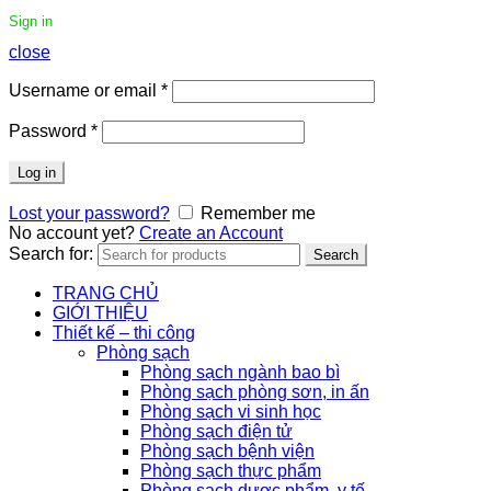
Sign in
close
Username or email
*
Password
*
Log in
Lost your password?
Remember me
No account yet?
Create an Account
Search for:
Search
TRANG CHỦ
GIỚI THIỆU
Thiết kế – thi công
Phòng sạch
Phòng sạch ngành bao bì
Phòng sạch phòng sơn, in ấn
Phòng sạch vi sinh học
Phòng sạch điện tử
Phòng sạch bệnh viện
Phòng sạch thực phẩm
Phòng sạch dược phẩm, y tế