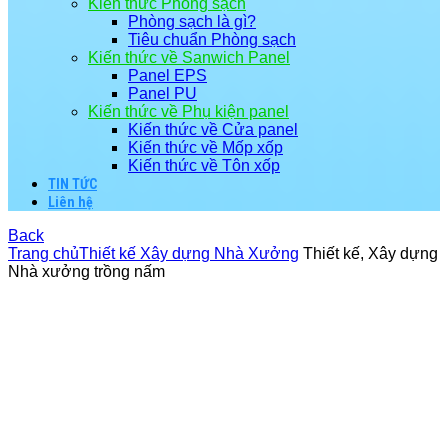
Kiến thức Phòng sạch
Phòng sạch là gì?
Tiêu chuẩn Phòng sạch
Kiến thức về Sanwich Panel
Panel EPS
Panel PU
Kiến thức về Phụ kiện panel
Kiến thức về Cửa panel
Kiến thức về Mốp xốp
Kiến thức về Tôn xốp
TIN TỨC
Liên hệ
Back
Trang chủ
Thiết kế Xây dựng Nhà Xưởng
Thiết kế, Xây dựng
Nhà xưởng trồng nấm