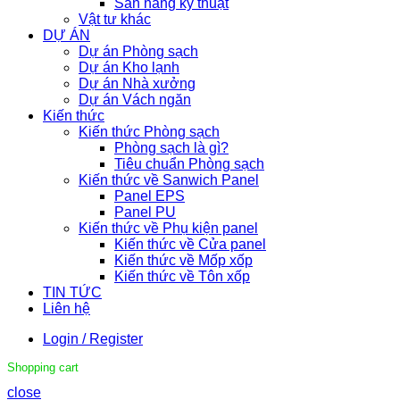
Sàn nâng kỹ thuật
Vật tư khác
DỰ ÁN
Dự án Phòng sạch
Dự án Kho lạnh
Dự án Nhà xưởng
Dự án Vách ngăn
Kiến thức
Kiến thức Phòng sạch
Phòng sạch là gì?
Tiêu chuẩn Phòng sạch
Kiến thức về Sanwich Panel
Panel EPS
Panel PU
Kiến thức về Phụ kiện panel
Kiến thức về Cửa panel
Kiến thức về Mốp xốp
Kiến thức về Tôn xốp
TIN TỨC
Liên hệ
Login / Register
Shopping cart
close