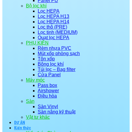
Panel PU
Bộ lọc khí
Lọc HEPA
Lọc HEPA H13
Lọc HEPA H14
Lọc thô (PRE)
Lọc tinh (MEDIUM)
Quạt lọc HEPA
PHỤ KIỆN
Rèm nhựa PVC
Mút xốp phòng sạch
Tôn xốp
Bông lọc khí
Túi lọc – Bag filter
Cửa Panel
Máy móc
Pass box
Airshower
Điều hòa
Sàn
Sàn Vinyl
Sàn nâng kỹ thuật
Vật tư khác
DỰ ÁN
Kiến thức