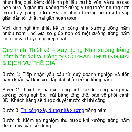
như năng xuất kém; đội kinh phí lâu thu hồi vốn, và rủi ro cao
hơn nữa là giàn trại không thể đứng vững trước những cơn
mưa hay giông tố lớn. Đã có nhiều trường hợp đã bị sập
giàn dẫn tới thiệt hại gần hoàn toàn.
Với kinh nghiệm thiết kế thi công nhà xưởng trồng nấm
nhiều năm Thế Gia sẽ giúp bạn có một xưởng trồng nấm
kiên cố và chuyên nghiệp nhất.
Quy trình Thiết kế – Xây dựng Nhà xưởng trồng
nấm hiện đại tại Công ty CỔ PHẦN THƯƠNG MẠI
& DỊCH VỤ THẾ GIA
Bước 1: Tiếp nhận yêu câu từ quý doanh nghiệp và tiến
hành khảo sát khu vực lắp đặt nhà xưởng trồng nấm.
Bước 2: Thiết kế, bản vẽ công trình, sơ đồ công năng nhà
xưởng công nghiệp, mặt bằng tổng thể, bản vẽ phối cảnh
3D. Khách hàng sẽ được duyệt trước khi thi công.
Bước 3:
Thi công xây dựng nhà xưởng
trồng nấm.
Bước 4: Kiểm tra nghiệm thu trước khi xưởng trồng nấm
được đưa vào sử dụng.