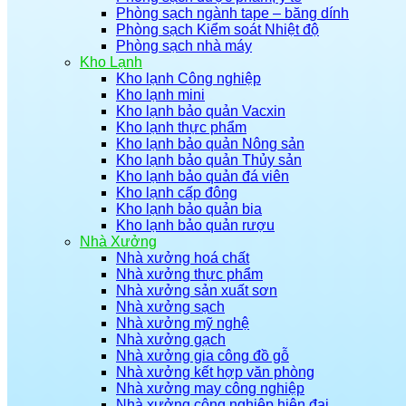
Phòng sạch ngành tape – băng dính
Phòng sạch Kiểm soát Nhiệt độ
Phòng sạch nhà máy
Kho Lạnh
Kho lạnh Công nghiệp
Kho lạnh mini
Kho lạnh bảo quản Vacxin
Kho lạnh thực phẩm
Kho lạnh bảo quản Nông sản
Kho lạnh bảo quản Thủy sản
Kho lạnh bảo quản đá viên
Kho lạnh cấp đông
Kho lạnh bảo quản bia
Kho lạnh bảo quản rượu
Nhà Xưởng
Nhà xưởng hoá chất
Nhà xưởng thực phẩm
Nhà xưởng sản xuất sơn
Nhà xưởng sạch
Nhà xưởng mỹ nghệ
Nhà xưởng gạch
Nhà xưởng gia công đồ gỗ
Nhà xưởng kết hợp văn phòng
Nhà xưởng may công nghiệp
Nhà xưởng công nghiệp hiện đại