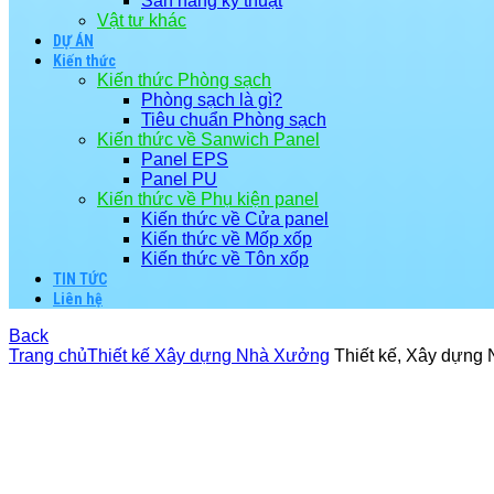
Sàn nâng kỹ thuật
Vật tư khác
DỰ ÁN
Kiến thức
Kiến thức Phòng sạch
Phòng sạch là gì?
Tiêu chuẩn Phòng sạch
Kiến thức về Sanwich Panel
Panel EPS
Panel PU
Kiến thức về Phụ kiện panel
Kiến thức về Cửa panel
Kiến thức về Mốp xốp
Kiến thức về Tôn xốp
TIN TỨC
Liên hệ
Back
Trang chủ
Thiết kế Xây dựng Nhà Xưởng
Thiết kế, Xây dựng