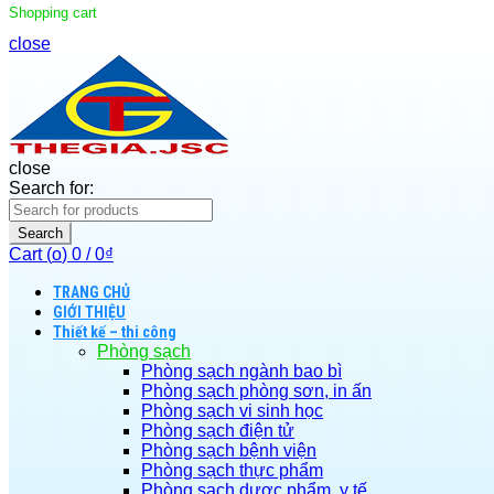
Shopping cart
close
close
Search for:
Search
Cart (
o
)
0
/
0
₫
TRANG CHỦ
GIỚI THIỆU
Thiết kế – thi công
Phòng sạch
Phòng sạch ngành bao bì
Phòng sạch phòng sơn, in ấn
Phòng sạch vi sinh học
Phòng sạch điện tử
Phòng sạch bệnh viện
Phòng sạch thực phẩm
Phòng sạch dược phẩm, y tế