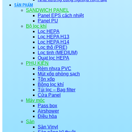
SẢN PHẨM
SANDWICH PANEL
Panel EPS cách nhiệt
Panel PU
Bộ lọc khí
Lọc HEPA
Lọc HEPA H13
Lọc HEPA H14
Lọc thô (PRE)
Lọc tinh (MEDIUM)
Quạt lọc HEPA
PHỤ KIỆN
Rèm nhựa PVC
Mút xốp phòng sạch
Tôn xốp
Bông lọc khí
Túi lọc – Bag filter
Cửa Panel
Máy móc
Pass box
Airshower
Điều hòa
Sàn
Sàn Vinyl