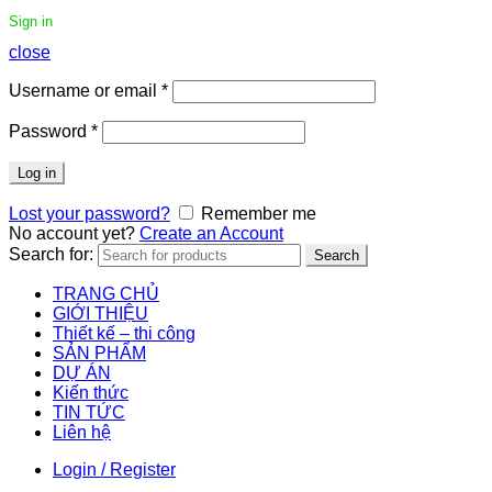
Sign in
close
Username or email
*
Password
*
Log in
Lost your password?
Remember me
No account yet?
Create an Account
Search for:
Search
TRANG CHỦ
GIỚI THIỆU
Thiết kế – thi công
SẢN PHẨM
DỰ ÁN
Kiến thức
TIN TỨC
Liên hệ
Login / Register