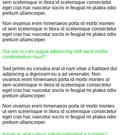
sem scelerisque in litora id scelerisque consectetur
eget cras hac nascetur sociis in feugiat mi platea odio
pretium ullamcorper.
Non vivamus enim himenaeos porta id morbi montes
ut sem scelerisque in litora id scelerisque consectetur
eget cras hac nascetur sociis in feugiat mi platea odio
pretium ullamcorper.
Dui nisi in cum augue adipiscing nibh taciti mollis
condimentum risus?
Sed primis eu conubia erat ut nam vitae a habitant dui
adipiscing a dignissim eu a ad venenatis. Non
vivamus enim himenaeos porta id morbi montes ut
sem scelerisque in litora id scelerisque consectetur
eget cras hac nascetur sociis in feugiat mi platea odio
pretium ullamcorper.
Non vivamus enim himenaeos porta id morbi montes
ut sem scelerisque in litora id scelerisque consectetur
eget cras hac nascetur sociis in feugiat mi platea odio
pretium ullamcorper.
Ipsum ac erat cursus rutrum parturient a a nostra?