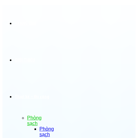
TRANG CHỦ
GIỚI THIỆU
Thiết kế – thi công
Phòng
sạch
Phòng
sạch