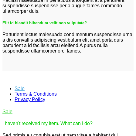
Facilisi malesuada in penatibus a torquent at a parturient
suspendisse suspendisse per a augue fames commodo
ullamcorper duis.
Elit id blandit bibendum velit non vulputate?
Parturient lectus malesuada condimentum suspendisse urna
a dis convallis adipiscing vestibulum elit amet porta quis
parturient a id facilisis arcu eleifend.A purus nulla
suspendisse ullamcorper orci fames.
Sale
Terms & Conditions
Privacy Policy
Sale
I haven't received my item. What can I do?
Sed primis eu conubia erat ut nam vitae a habitant dui