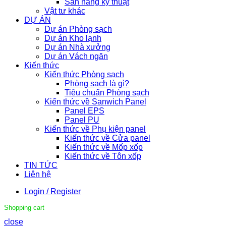
Sàn nâng kỹ thuật
Vật tư khác
DỰ ÁN
Dự án Phòng sạch
Dự án Kho lạnh
Dự án Nhà xưởng
Dự án Vách ngăn
Kiến thức
Kiến thức Phòng sạch
Phòng sạch là gì?
Tiêu chuẩn Phòng sạch
Kiến thức về Sanwich Panel
Panel EPS
Panel PU
Kiến thức về Phụ kiện panel
Kiến thức về Cửa panel
Kiến thức về Mốp xốp
Kiến thức về Tôn xốp
TIN TỨC
Liên hệ
Login / Register
Shopping cart
close