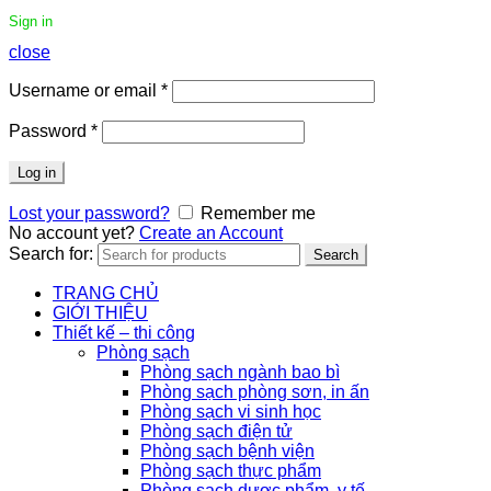
Sign in
close
Username or email
*
Password
*
Log in
Lost your password?
Remember me
No account yet?
Create an Account
Search for:
Search
TRANG CHỦ
GIỚI THIỆU
Thiết kế – thi công
Phòng sạch
Phòng sạch ngành bao bì
Phòng sạch phòng sơn, in ấn
Phòng sạch vi sinh học
Phòng sạch điện tử
Phòng sạch bệnh viện
Phòng sạch thực phẩm
Phòng sạch dược phẩm, y tế