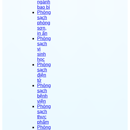
ngành
bao bì
Phòng
sạch
phòng
sơn,
in ấn
Phòng
sạch
vi
sinh
học
Phòng
sạch
điện
tử
Phòng
sạch
bệnh
viện
Phòng
sạch
thực
phẩm
Phòng