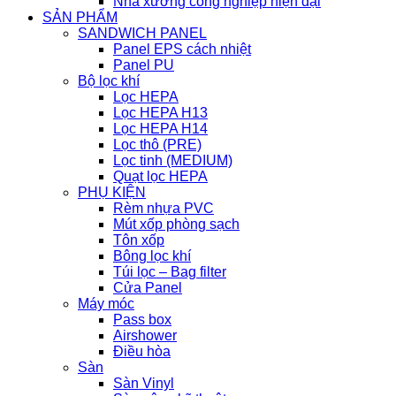
Nhà xưởng công nghiệp hiện đại
SẢN PHẨM
SANDWICH PANEL
Panel EPS cách nhiệt
Panel PU
Bộ lọc khí
Lọc HEPA
Lọc HEPA H13
Lọc HEPA H14
Lọc thô (PRE)
Lọc tinh (MEDIUM)
Quạt lọc HEPA
PHỤ KIỆN
Rèm nhựa PVC
Mút xốp phòng sạch
Tôn xốp
Bông lọc khí
Túi lọc – Bag filter
Cửa Panel
Máy móc
Pass box
Airshower
Điều hòa
Sàn
Sàn Vinyl