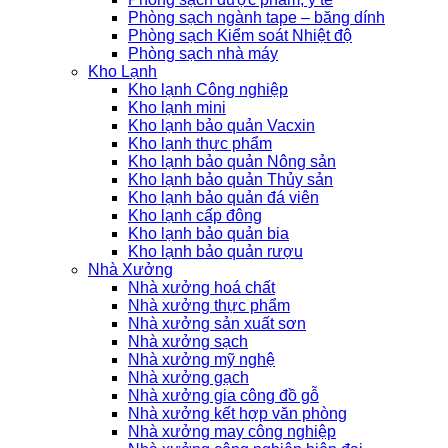
Phòng sạch ngành tape – băng dính
Phòng sạch Kiểm soát Nhiệt độ
Phòng sạch nhà máy
Kho Lạnh
Kho lạnh Công nghiệp
Kho lạnh mini
Kho lạnh bảo quản Vacxin
Kho lạnh thực phẩm
Kho lạnh bảo quản Nông sản
Kho lạnh bảo quản Thủy sản
Kho lạnh bảo quản đá viên
Kho lạnh cấp đông
Kho lạnh bảo quản bia
Kho lạnh bảo quản rượu
Nhà Xưởng
Nhà xưởng hoá chất
Nhà xưởng thực phẩm
Nhà xưởng sản xuất sơn
Nhà xưởng sạch
Nhà xưởng mỹ nghệ
Nhà xưởng gạch
Nhà xưởng gia công đồ gỗ
Nhà xưởng kết hợp văn phòng
Nhà xưởng may công nghiệp