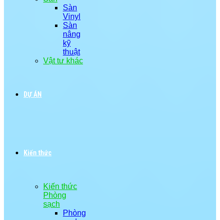
Sàn
Vinyl
Sàn
nâng
kỹ
thuật
Vật tư khác
DỰ ÁN
Kiến thức
Kiến thức
Phòng
sạch
Phòng