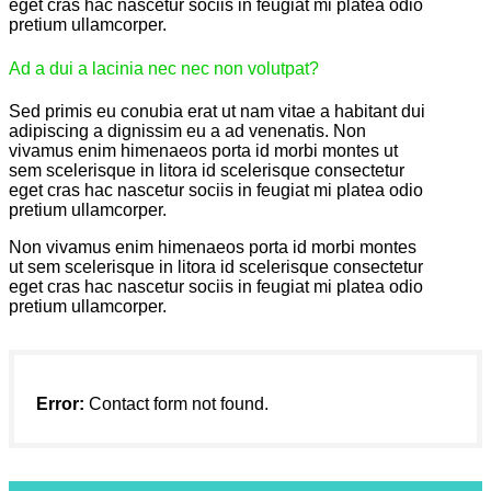
eget cras hac nascetur sociis in feugiat mi platea odio
pretium ullamcorper.
Ad a dui a lacinia nec nec non volutpat?
Sed primis eu conubia erat ut nam vitae a habitant dui
adipiscing a dignissim eu a ad venenatis. Non
vivamus enim himenaeos porta id morbi montes ut
sem scelerisque in litora id scelerisque consectetur
eget cras hac nascetur sociis in feugiat mi platea odio
pretium ullamcorper.
Non vivamus enim himenaeos porta id morbi montes
ut sem scelerisque in litora id scelerisque consectetur
eget cras hac nascetur sociis in feugiat mi platea odio
pretium ullamcorper.
Error:
Contact form not found.