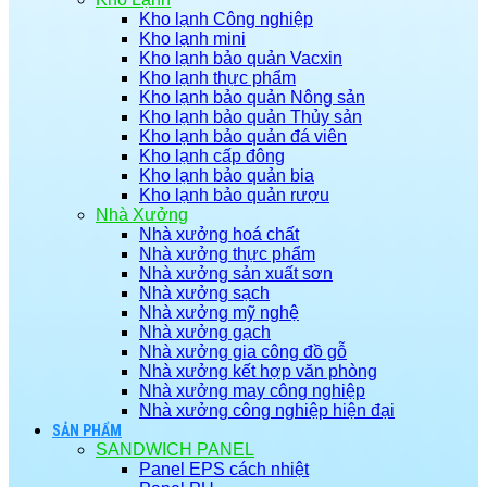
Kho lạnh Công nghiệp
Kho lạnh mini
Kho lạnh bảo quản Vacxin
Kho lạnh thực phẩm
Kho lạnh bảo quản Nông sản
Kho lạnh bảo quản Thủy sản
Kho lạnh bảo quản đá viên
Kho lạnh cấp đông
Kho lạnh bảo quản bia
Kho lạnh bảo quản rượu
Nhà Xưởng
Nhà xưởng hoá chất
Nhà xưởng thực phẩm
Nhà xưởng sản xuất sơn
Nhà xưởng sạch
Nhà xưởng mỹ nghệ
Nhà xưởng gạch
Nhà xưởng gia công đồ gỗ
Nhà xưởng kết hợp văn phòng
Nhà xưởng may công nghiệp
Nhà xưởng công nghiệp hiện đại
SẢN PHẨM
SANDWICH PANEL
Panel EPS cách nhiệt