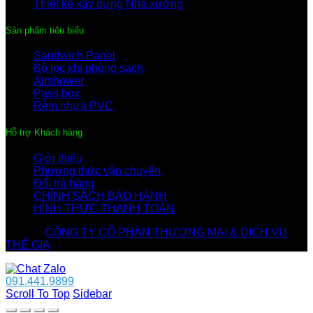
Thiết kế xây dựng Nhà xưởng
Sản phẩm tiêu biểu
Sandwich Panel
Bộ lọc khí phòng sạch
Airshower
Pass box
Rèm nhựa PVC
Hỗ trợ Khách hàng
Giới thiệu
Phương thức vận chuyển
Đổi trả hàng
CHÍNH SÁCH BẢO HÀNH
HÌNH THỨC THANH TOÁN
© 2026
CÔNG TY CỔ PHẦN THƯƠNG MẠI & DỊCH VỤ
THẾ GIA
. All rights reserved
091.441.9899
Scroll To Top
Sidebar