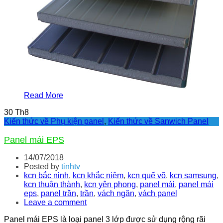
Read More
30
Th8
Kiến thức về Phụ kiện panel
,
Kiến thức về Sanwich Panel
Panel mái EPS
14/07/2018
Posted by
tinhtv
kcn bắc ninh
,
kcn khắc niệm
,
kcn quế võ
,
kcn samsung
,
kcn thuận thành
,
kcn yên phong
,
panel mái
,
panel mái
eps
,
panel trần
,
trần
,
vách ngăn
,
vách panel
Leave a comment
Panel mái EPS là loại panel 3 lớp được sử dụng rộng rãi