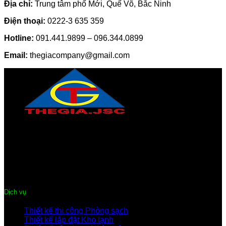
Địa chỉ:
Trung tâm phố Mới, Quế Võ, Bắc Ninh
Điện thoại:
0222-3 635 359
Hotline:
091.441.9899 – 096.344.0899
Email:
thegiacompany@gmail.com
CÔNG TY CỔ PHẦN THƯƠNG MẠI & DỊCH VỤ THẾ GIA
Địa chỉ:
Trung tâm phố Mới, Quế Võ, Bắc Ninh
Điện thoại:
0222-3 635 359
Hotline:
091.441.9899 – 096.344.0899
Email:
thegiacompany@gmail.com
Dịch vụ
Thiết kế thi công Phòng sạch
Thiết kế lắp đặt Kho lạnh