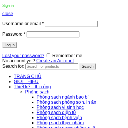
Sign in
close
Username or email
*
Password
*
Log in
Lost your password?
Remember me
No account yet?
Create an Account
Search for:
Search
TRANG CHỦ
GIỚI THIỆU
Thiết kế – thi công
Phòng sạch
Phòng sạch ngành bao bì
Phòng sạch phòng sơn, in ấn
Phòng sạch vi sinh học
Phòng sạch điện tử
Phòng sạch bệnh viện
Phòng sạch thực phẩm
Phòng sạch dược phẩm, y tế