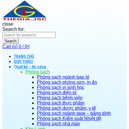
close
Search for:
Search
Cart (
o
)
0
/
0
₫
TRANG CHỦ
GIỚI THIỆU
Thiết kế – thi công
Phòng sạch
Phòng sạch ngành bao bì
Phòng sạch phòng sơn, in ấn
Phòng sạch vi sinh học
Phòng sạch điện tử
Phòng sạch bệnh viện
Phòng sạch thực phẩm
Phòng sạch dược phẩm, y tế
Phòng sạch ngành tape – băng dính
Phòng sạch Kiểm soát Nhiệt độ
Phòng sạch nhà máy
Kho Lạnh