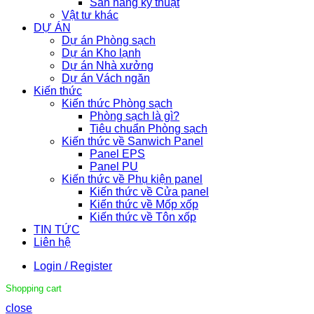
Sàn nâng kỹ thuật
Vật tư khác
DỰ ÁN
Dự án Phòng sạch
Dự án Kho lạnh
Dự án Nhà xưởng
Dự án Vách ngăn
Kiến thức
Kiến thức Phòng sạch
Phòng sạch là gì?
Tiêu chuẩn Phòng sạch
Kiến thức về Sanwich Panel
Panel EPS
Panel PU
Kiến thức về Phụ kiện panel
Kiến thức về Cửa panel
Kiến thức về Mốp xốp
Kiến thức về Tôn xốp
TIN TỨC
Liên hệ
Login / Register
Shopping cart
close