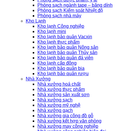
Phòng sạch ngành tape – băng dính
Phòng sạch Kiểm soát Nhiệt độ
Phòng sạch nhà máy
Kho Lạnh
Kho lạnh Công nghiệp
Kho lạnh mini
Kho lạnh bảo quản Vacxin
Kho lạnh thực phẩm
Kho lạnh bảo quản Nông sản
Kho lạnh bảo quản Thủy sản
Kho lạnh bảo quản đá viên
Kho lạnh cấp đông
Kho lạnh bảo quản bia
Kho lạnh bảo quản rượu
Nhà Xưởng
Nhà xưởng hoá chất
Nhà xưởng thực phẩm
Nhà xưởng sản xuất sơn
Nhà xưởng sạch
Nhà xưởng mỹ nghệ
Nhà xưởng gạch
Nhà xưởng gia công đồ gỗ
Nhà xưởng kết hợp văn phòng
Nhà xưởng may công nghiệp