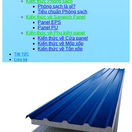
Kiến thức Phòng sạch
Phòng sạch là gì?
Tiêu chuẩn Phòng sạch
Kiến thức về Sanwich Panel
Panel EPS
Panel PU
Kiến thức về Phụ kiện panel
Kiến thức về Cửa panel
Kiến thức về Mốp xốp
Kiến thức về Tôn xốp
TIN TỨC
Liên hệ