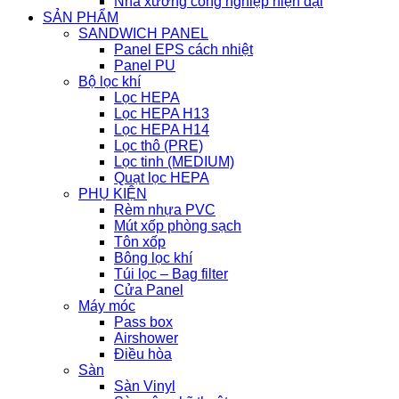
Nhà xưởng công nghiệp hiện đại
SẢN PHẨM
SANDWICH PANEL
Panel EPS cách nhiệt
Panel PU
Bộ lọc khí
Lọc HEPA
Lọc HEPA H13
Lọc HEPA H14
Lọc thô (PRE)
Lọc tinh (MEDIUM)
Quạt lọc HEPA
PHỤ KIỆN
Rèm nhựa PVC
Mút xốp phòng sạch
Tôn xốp
Bông lọc khí
Túi lọc – Bag filter
Cửa Panel
Máy móc
Pass box
Airshower
Điều hòa
Sàn
Sàn Vinyl