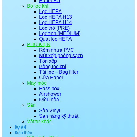
Panel PU
Bộ lọc khí
Lọc HEPA
Lọc HEPA H13
Lọc HEPA H14
Lọc thô (PRE)
Lọc tinh (MEDIUM)
Quạt lọc HEPA
PHỤ KIỆN
Rèm nhựa PVC
Mút xốp phòng sạch
Tôn xốp
Bông lọc khí
Túi lọc – Bag filter
Cửa Panel
Máy móc
Pass box
Airshower
Điều hòa
Sàn
Sàn Vinyl
Sàn nâng kỹ thuật
Vật tư khác
DỰ ÁN
Kiến thức