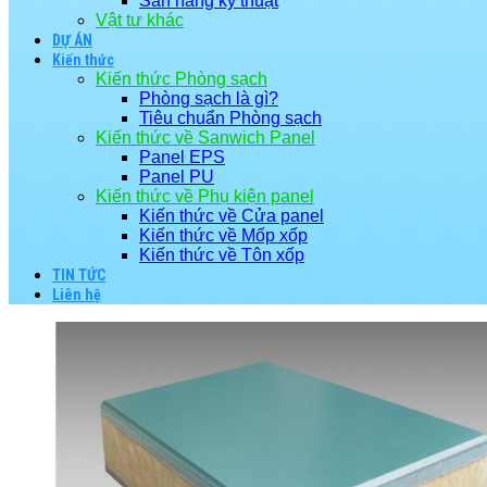
Sàn nâng kỹ thuật
Vật tư khác
DỰ ÁN
Kiến thức
Kiến thức Phòng sạch
Phòng sạch là gì?
Tiêu chuẩn Phòng sạch
Kiến thức về Sanwich Panel
Panel EPS
Panel PU
Kiến thức về Phụ kiện panel
Kiến thức về Cửa panel
Kiến thức về Mốp xốp
Kiến thức về Tôn xốp
TIN TỨC
Liên hệ