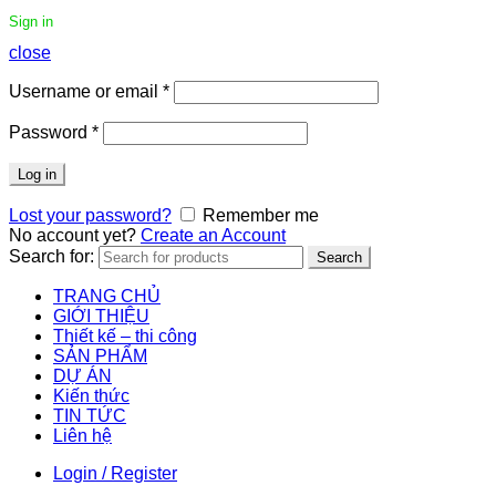
Sign in
close
Username or email
*
Password
*
Log in
Lost your password?
Remember me
No account yet?
Create an Account
Search for:
Search
TRANG CHỦ
GIỚI THIỆU
Thiết kế – thi công
SẢN PHẨM
DỰ ÁN
Kiến thức
TIN TỨC
Liên hệ
Login / Register