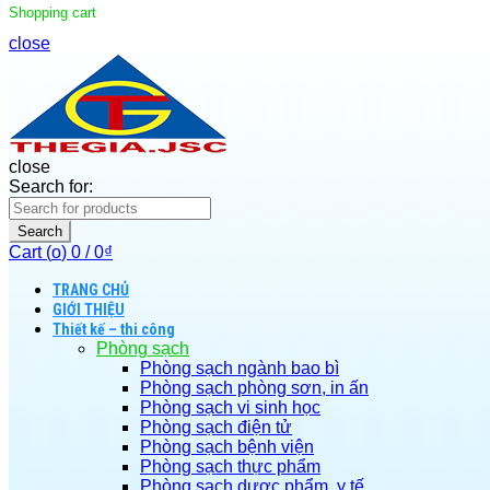
Shopping cart
close
close
Search for:
Search
Cart (
o
)
0
/
0
₫
TRANG CHỦ
GIỚI THIỆU
Thiết kế – thi công
Phòng sạch
Phòng sạch ngành bao bì
Phòng sạch phòng sơn, in ấn
Phòng sạch vi sinh học
Phòng sạch điện tử
Phòng sạch bệnh viện
Phòng sạch thực phẩm
Phòng sạch dược phẩm, y tế