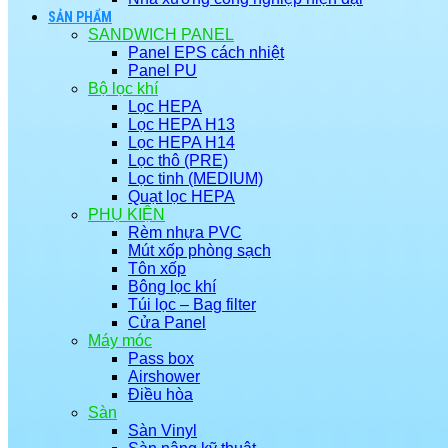
SẢN PHẨM
SANDWICH PANEL
Panel EPS cách nhiệt
Panel PU
Bộ lọc khí
Lọc HEPA
Lọc HEPA H13
Lọc HEPA H14
Lọc thô (PRE)
Lọc tinh (MEDIUM)
Quạt lọc HEPA
PHỤ KIỆN
Rèm nhựa PVC
Mút xốp phòng sạch
Tôn xốp
Bông lọc khí
Túi lọc – Bag filter
Cửa Panel
Máy móc
Pass box
Airshower
Điều hòa
Sàn
Sàn Vinyl