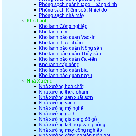
Phòng sạch ngành tape – băng dính
Phòng sạch Kiểm soát Nhiệt độ
Phòng sạch nhà máy
Kho Lạnh
Kho lạnh Công nghiệp
Kho lạnh mini
Kho lạnh bảo quản Vacxin
Kho lạnh thực phẩm
Kho lạnh bảo quản Nông sản
Kho lạnh bảo quản Thủy sản
Kho lạnh bảo quản đá viên
Kho lạnh cấp đông
Kho lạnh bảo quản bia
Kho lạnh bảo quản rượu
Nhà Xưởng
Nhà xưởng hoá chất
Nhà xưởng thực phẩm
Nhà xưởng sản xuất sơn
Nhà xưởng sạch
Nhà xưởng mỹ nghệ
Nhà xưởng gạch
Nhà xưởng gia công đồ gỗ
Nhà xưởng kết hợp văn phòng
Nhà xưởng may công nghiệp
Nhà xưởng công nghiệp hiện đại