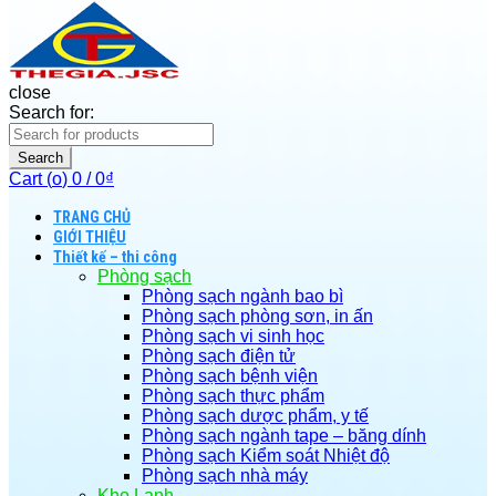
close
Search for:
Search
Cart (
o
)
0
/
0
₫
TRANG CHỦ
GIỚI THIỆU
Thiết kế – thi công
Phòng sạch
Phòng sạch ngành bao bì
Phòng sạch phòng sơn, in ấn
Phòng sạch vi sinh học
Phòng sạch điện tử
Phòng sạch bệnh viện
Phòng sạch thực phẩm
Phòng sạch dược phẩm, y tế
Phòng sạch ngành tape – băng dính
Phòng sạch Kiểm soát Nhiệt độ
Phòng sạch nhà máy
Kho Lạnh