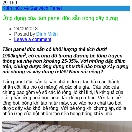
29
Th9
Kiến thức về Sanwich Panel
Ứng dụng của tấm panel đúc sẵn trong xây dựng
24/09/2018
Posted by
Đinh Miên
Leave a comment
Tấm panel đúc sẵn có khối lượng thể tích dưới
3
1900kg/m
, có cường độ tương đương bê tông truyền
thống và nhẹ hơn khoảng 25-35%. Với những đặc điểm
trên, chúng được ứng dụng như thế nào trong xây dựng
nói chung và xây dựng ở Việt Nam nói riêng?
Tấm panel đúc sẵn là sản phẩm được tạo bởi các thành
phần cốt liệu thô (xi măng) và các phụ gia. Cấu trúc của
chúng bao gồm vô số các lỗ rỗng, lỗ khí li ti, là kết quả của
các phản ứng hoá học hoặc tác động cơ học. Với tấm bê
tông bọt, bóng khí tạo ra từ máy, sục vào hợp chất tạo bọt
được đẩy vào khối bê tông. Với bê tông khí chưng áp, đó là
phản ứng của bột nhôm tạo nên bong bóng khí vi mô.