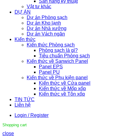
Sàn nâng kỹ thuật
Vật tư khác
DỰ ÁN
Dự án Phòng sạch
Dự án Kho lạnh
Dự án Nhà xưởng
Dự án Vách ngăn
Kiến thức
Kiến thức Phòng sạch
Phòng sạch là gì?
Tiêu chuẩn Phòng sạch
Kiến thức về Sanwich Panel
Panel EPS
Panel PU
Kiến thức về Phụ kiện panel
Kiến thức về Cửa panel
Kiến thức về Mốp xốp
Kiến thức về Tôn xốp
TIN TỨC
Liên hệ
Login / Register
Shopping cart
close