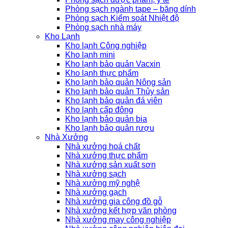
Phòng sạch ngành tape – băng dính
Phòng sạch Kiểm soát Nhiệt độ
Phòng sạch nhà máy
Kho Lạnh
Kho lạnh Công nghiệp
Kho lạnh mini
Kho lạnh bảo quản Vacxin
Kho lạnh thực phẩm
Kho lạnh bảo quản Nông sản
Kho lạnh bảo quản Thủy sản
Kho lạnh bảo quản đá viên
Kho lạnh cấp đông
Kho lạnh bảo quản bia
Kho lạnh bảo quản rượu
Nhà Xưởng
Nhà xưởng hoá chất
Nhà xưởng thực phẩm
Nhà xưởng sản xuất sơn
Nhà xưởng sạch
Nhà xưởng mỹ nghệ
Nhà xưởng gạch
Nhà xưởng gia công đồ gỗ
Nhà xưởng kết hợp văn phòng
Nhà xưởng may công nghiệp