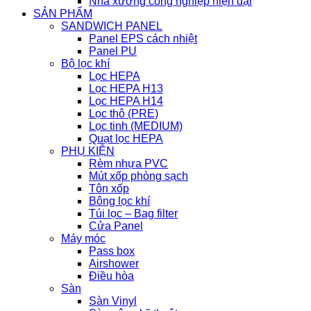
Nhà xưởng công nghiệp hiện đại
SẢN PHẨM
SANDWICH PANEL
Panel EPS cách nhiệt
Panel PU
Bộ lọc khí
Lọc HEPA
Lọc HEPA H13
Lọc HEPA H14
Lọc thô (PRE)
Lọc tinh (MEDIUM)
Quạt lọc HEPA
PHỤ KIỆN
Rèm nhựa PVC
Mút xốp phòng sạch
Tôn xốp
Bông lọc khí
Túi lọc – Bag filter
Cửa Panel
Máy móc
Pass box
Airshower
Điều hòa
Sàn
Sàn Vinyl