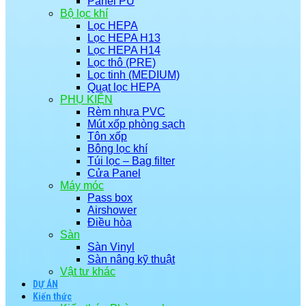
Panel PU
Bộ lọc khí
Lọc HEPA
Lọc HEPA H13
Lọc HEPA H14
Lọc thô (PRE)
Lọc tinh (MEDIUM)
Quạt lọc HEPA
PHỤ KIỆN
Rèm nhựa PVC
Mút xốp phòng sạch
Tôn xốp
Bông lọc khí
Túi lọc – Bag filter
Cửa Panel
Máy móc
Pass box
Airshower
Điều hòa
Sàn
Sàn Vinyl
Sàn nâng kỹ thuật
Vật tư khác
DỰ ÁN
Kiến thức