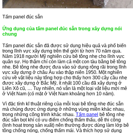
Tấm panel đúc sẵn
Ứng dụng của tấm panel đúc sẵn trong xây dựng nói
chung
Tấm panel đúc sẵn đã được sử dụng hiệu quả và phổ biến
trong lĩnh vực xây dựng trên thế giới từ hơn 70 năm qua.
Năm 1918 người Mỹ nghiên cứu bê tông nhẹ cho lĩnh vực
quân sự. Họ thậm chí còn làm cả một con tàu bằng bê tông
nhẹ. Bê tông nhẹ được đưa vào sử dụng rộng rãi trong lĩnh
vực xây dựng ở châu Âu vào thập niên 1950. Một nghiên
cứu về vật liệu này tổng hợp cho thấy hơn 300 cây cầu nhẹ
được xây dựng ở Bắc Mỹ, ít nhất 100 cầu đã xây dựng ở
Liên Xô cũ, … Tuy nhiên, nó vẫn là một loại vật liệu mới mẻ
ở Việt Nam (có mặt ở Việt Nam khoảng hơn 10 năm).
Vì đặc tính kĩ thuật riêng của mỗi loại bê tông nhẹ đúc sẵn
mà chúng được ứng dụng ở những vùng miền khác nhau,
trong những công trình khác nhau.
Tấm panel
bê tông nhẹ
đúc sẵn bọt khí có ưu điểm chống thẩm thấu, dễ thi công
(linh hoạt trong sản xuất) nên thường được dùng làm lớp bê
tông chống nóng, chống thấm mái. Và thích hợp sử dụng