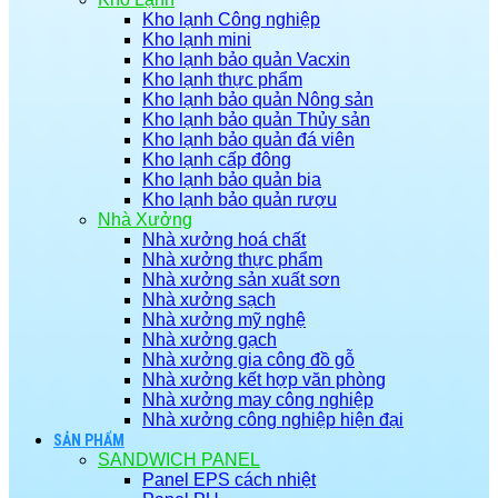
Kho lạnh Công nghiệp
Kho lạnh mini
Kho lạnh bảo quản Vacxin
Kho lạnh thực phẩm
Kho lạnh bảo quản Nông sản
Kho lạnh bảo quản Thủy sản
Kho lạnh bảo quản đá viên
Kho lạnh cấp đông
Kho lạnh bảo quản bia
Kho lạnh bảo quản rượu
Nhà Xưởng
Nhà xưởng hoá chất
Nhà xưởng thực phẩm
Nhà xưởng sản xuất sơn
Nhà xưởng sạch
Nhà xưởng mỹ nghệ
Nhà xưởng gạch
Nhà xưởng gia công đồ gỗ
Nhà xưởng kết hợp văn phòng
Nhà xưởng may công nghiệp
Nhà xưởng công nghiệp hiện đại
SẢN PHẨM
SANDWICH PANEL
Panel EPS cách nhiệt