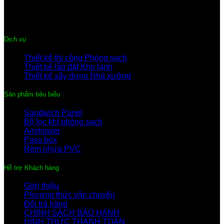
Điện thoại:
0222-3 635 359
Hotline:
091.441.9899 – 096.344.0899
Email:
thegiacompany@gmail.com
Dịch vụ
Thiết kế thi công Phòng sạch
Thiết kế lắp đặt Kho lạnh
Thiết kế xây dựng Nhà xưởng
Sản phẩm tiêu biểu
Sandwich Panel
Bộ lọc khí phòng sạch
Airshower
Pass box
Rèm nhựa PVC
Hỗ trợ Khách hàng
Giới thiệu
Phương thức vận chuyển
Đổi trả hàng
CHÍNH SÁCH BẢO HÀNH
HÌNH THỨC THANH TOÁN