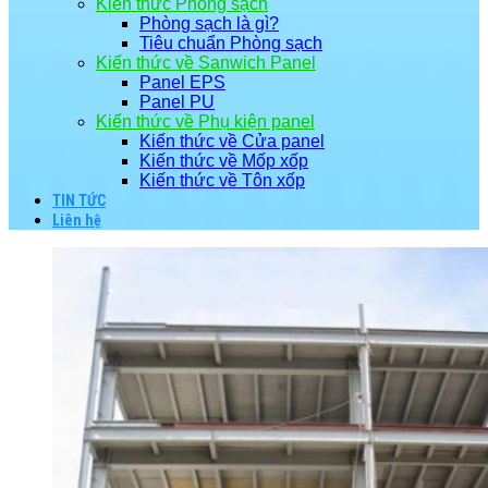
Kiến thức Phòng sạch
Phòng sạch là gì?
Tiêu chuẩn Phòng sạch
Kiến thức về Sanwich Panel
Panel EPS
Panel PU
Kiến thức về Phụ kiện panel
Kiến thức về Cửa panel
Kiến thức về Mốp xốp
Kiến thức về Tôn xốp
TIN TỨC
Liên hệ