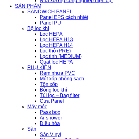
Nhà xưởng công nghiệp hiện đại
SẢN PHẨM
SANDWICH PANEL
Panel EPS cách nhiệt
Panel PU
Bộ lọc khí
Lọc HEPA
Lọc HEPA H13
Lọc HEPA H14
Lọc thô (PRE)
Lọc tinh (MEDIUM)
Quạt lọc HEPA
PHỤ KIỆN
Rèm nhựa PVC
Mút xốp phòng sạch
Tôn xốp
Bông lọc khí
Túi lọc – Bag filter
Cửa Panel
Máy móc
Pass box
Airshower
Điều hòa
Sàn
Sàn Vinyl