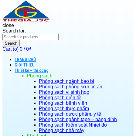
close
Search for:
Search
Cart (
o
)
0
/
0
₫
TRANG CHỦ
GIỚI THIỆU
Thiết kế – thi công
Phòng sạch
Phòng sạch ngành bao bì
Phòng sạch phòng sơn, in ấn
Phòng sạch vi sinh học
Phòng sạch điện tử
Phòng sạch bệnh viện
Phòng sạch thực phẩm
Phòng sạch dược phẩm, y tế
Phòng sạch ngành tape – băng dính
Phòng sạch Kiểm soát Nhiệt độ
Phòng sạch nhà máy
Kho Lạnh