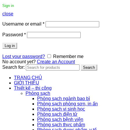
Sign in
close
Username or email
*
Password
*
Log in
Lost your password?
Remember me
No account yet?
Create an Account
Search for:
Search
TRANG CHỦ
GIỚI THIỆU
Thiết kế – thi công
Phòng sạch
Phòng sạch ngành bao bì
Phòng sạch phòng sơn, in ấn
Phòng sạch vi sinh học
Phòng sạch điện tử
Phòng sạch bệnh viện
Phòng sạch thực phẩm
Phòng sạch dược phẩm, y tế