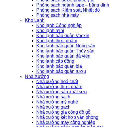
Phòng sạch ngành tape – băng dính
Phòng sạch Kiểm soát Nhiệt độ
Phòng sạch nhà máy
Kho Lạnh
Kho lạnh Công nghiệp
Kho lạnh mini
Kho lạnh bảo quản Vacxin
Kho lạnh thực phẩm
Kho lạnh bảo quản Nông sản
Kho lạnh bảo quản Thủy sản
Kho lạnh bảo quản đá viên
Kho lạnh cấp đông
Kho lạnh bảo quản bia
Kho lạnh bảo quản rượu
Nhà Xưởng
Nhà xưởng hoá chất
Nhà xưởng thực phẩm
Nhà xưởng sản xuất sơn
Nhà xưởng sạch
Nhà xưởng mỹ nghệ
Nhà xưởng gạch
Nhà xưởng gia công đồ gỗ
Nhà xưởng kết hợp văn phòng
Nhà xưởng may công nghiệp