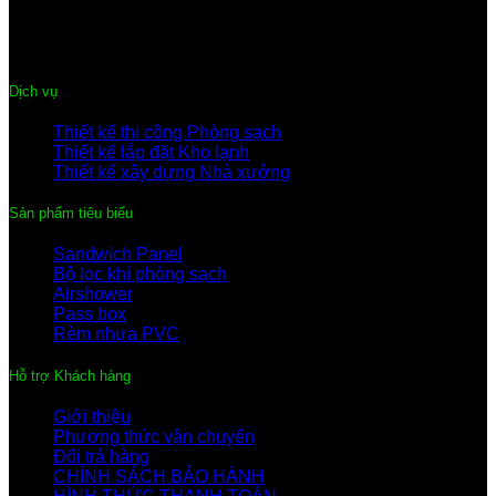
Điện thoại:
0222-3 635 359
Hotline:
091.441.9899 – 096.344.0899
Email:
thegiacompany@gmail.com
Dịch vụ
Thiết kế thi công Phòng sạch
Thiết kế lắp đặt Kho lạnh
Thiết kế xây dựng Nhà xưởng
Sản phẩm tiêu biểu
Sandwich Panel
Bộ lọc khí phòng sạch
Airshower
Pass box
Rèm nhựa PVC
Hỗ trợ Khách hàng
Giới thiệu
Phương thức vận chuyển
Đổi trả hàng
CHÍNH SÁCH BẢO HÀNH