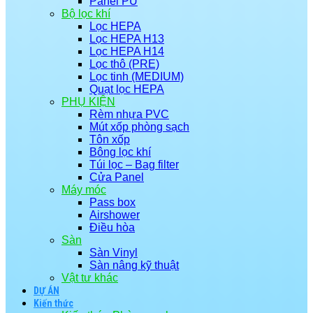
Panel PU
Bộ lọc khí
Lọc HEPA
Lọc HEPA H13
Lọc HEPA H14
Lọc thô (PRE)
Lọc tinh (MEDIUM)
Quạt lọc HEPA
PHỤ KIỆN
Rèm nhựa PVC
Mút xốp phòng sạch
Tôn xốp
Bông lọc khí
Túi lọc – Bag filter
Cửa Panel
Máy móc
Pass box
Airshower
Điều hòa
Sàn
Sàn Vinyl
Sàn nâng kỹ thuật
Vật tư khác
DỰ ÁN
Kiến thức