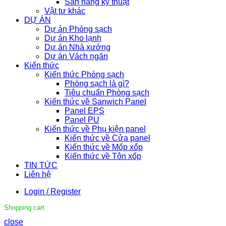
Sàn nâng kỹ thuật
Vật tư khác
DỰ ÁN
Dự án Phòng sạch
Dự án Kho lạnh
Dự án Nhà xưởng
Dự án Vách ngăn
Kiến thức
Kiến thức Phòng sạch
Phòng sạch là gì?
Tiêu chuẩn Phòng sạch
Kiến thức về Sanwich Panel
Panel EPS
Panel PU
Kiến thức về Phụ kiện panel
Kiến thức về Cửa panel
Kiến thức về Mốp xốp
Kiến thức về Tôn xốp
TIN TỨC
Liên hệ
Login / Register
Shopping cart
close