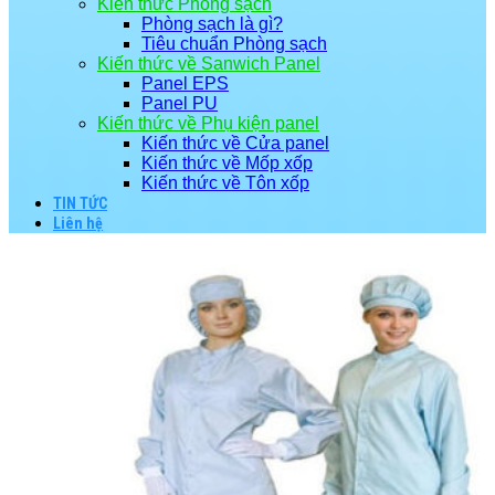
Kiến thức Phòng sạch
Phòng sạch là gì?
Tiêu chuẩn Phòng sạch
Kiến thức về Sanwich Panel
Panel EPS
Panel PU
Kiến thức về Phụ kiện panel
Kiến thức về Cửa panel
Kiến thức về Mốp xốp
Kiến thức về Tôn xốp
TIN TỨC
Liên hệ