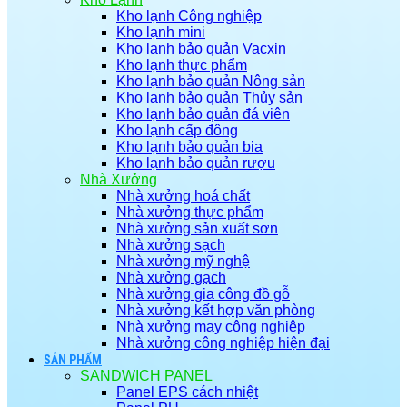
Kho lạnh Công nghiệp
Kho lạnh mini
Kho lạnh bảo quản Vacxin
Kho lạnh thực phẩm
Kho lạnh bảo quản Nông sản
Kho lạnh bảo quản Thủy sản
Kho lạnh bảo quản đá viên
Kho lạnh cấp đông
Kho lạnh bảo quản bia
Kho lạnh bảo quản rượu
Nhà Xưởng
Nhà xưởng hoá chất
Nhà xưởng thực phẩm
Nhà xưởng sản xuất sơn
Nhà xưởng sạch
Nhà xưởng mỹ nghệ
Nhà xưởng gạch
Nhà xưởng gia công đồ gỗ
Nhà xưởng kết hợp văn phòng
Nhà xưởng may công nghiệp
Nhà xưởng công nghiệp hiện đại
SẢN PHẨM
SANDWICH PANEL
Panel EPS cách nhiệt