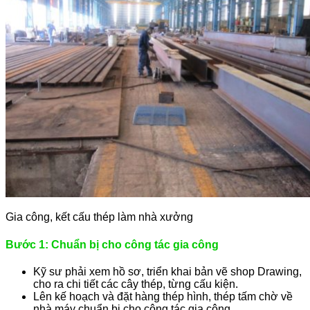
Gia công, kết cấu thép làm nhà xưởng
Bước 1: Chuẩn bị cho công tác gia công
Kỹ sư phải xem hồ sơ, triển khai bản vẽ shop Drawing,
cho ra chi tiết các cây thép, từng cấu kiện.
Lên kế hoạch và đặt hàng thép hình, thép tấm chờ về
nhà máy chuẩn bị cho công tác gia công.