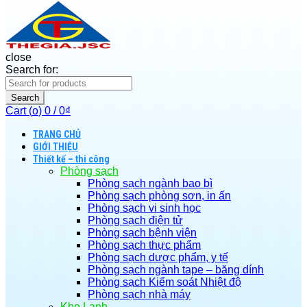
close
Search for:
Search
Cart (
o
)
0
/
0
₫
TRANG CHỦ
GIỚI THIỆU
Thiết kế – thi công
Phòng sạch
Phòng sạch ngành bao bì
Phòng sạch phòng sơn, in ấn
Phòng sạch vi sinh học
Phòng sạch điện tử
Phòng sạch bệnh viện
Phòng sạch thực phẩm
Phòng sạch dược phẩm, y tế
Phòng sạch ngành tape – băng dính
Phòng sạch Kiểm soát Nhiệt độ
Phòng sạch nhà máy
Kho Lạnh