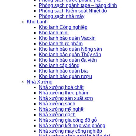
Phòng sạch ngành tape – băng dính
Phòng sạch Kiểm soát Nhiệt độ
Phòng sạch nhà máy
Kho Lạnh
Kho lạnh Công nghiệp
Kho lạnh mini
Kho lạnh bảo quản Vacxin
Kho lạnh thực phẩm
Kho lạnh bảo quản Nông sản
Kho lạnh bảo quản Thủy sản
Kho lạnh bảo quản đá viên
Kho lạnh cấp đông
Kho lạnh bảo quản bia
Kho lạnh bảo quản rượu
Nhà Xưởng
Nhà xưởng hoá chất
Nhà xưởng thực phẩm
Nhà xưởng sản xuất sơn
Nhà xưởng sạch
Nhà xưởng mỹ nghệ
Nhà xưởng gạch
Nhà xưởng gia công đồ gỗ
Nhà xưởng kết hợp văn phòng
Nhà xưởng may công nghiệp