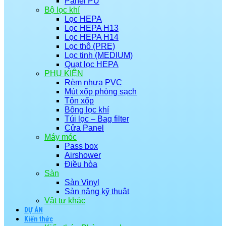
Panel PU
Bộ lọc khí
Lọc HEPA
Lọc HEPA H13
Lọc HEPA H14
Lọc thô (PRE)
Lọc tinh (MEDIUM)
Quạt lọc HEPA
PHỤ KIỆN
Rèm nhựa PVC
Mút xốp phòng sạch
Tôn xốp
Bông lọc khí
Túi lọc – Bag filter
Cửa Panel
Máy móc
Pass box
Airshower
Điều hòa
Sàn
Sàn Vinyl
Sàn nâng kỹ thuật
Vật tư khác
DỰ ÁN
Kiến thức