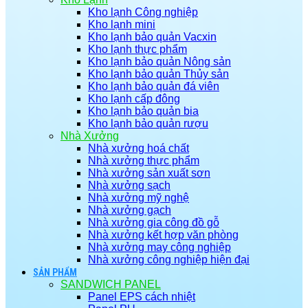
Kho lạnh Công nghiệp
Kho lạnh mini
Kho lạnh bảo quản Vacxin
Kho lạnh thực phẩm
Kho lạnh bảo quản Nông sản
Kho lạnh bảo quản Thủy sản
Kho lạnh bảo quản đá viên
Kho lạnh cấp đông
Kho lạnh bảo quản bia
Kho lạnh bảo quản rượu
Nhà Xưởng
Nhà xưởng hoá chất
Nhà xưởng thực phẩm
Nhà xưởng sản xuất sơn
Nhà xưởng sạch
Nhà xưởng mỹ nghệ
Nhà xưởng gạch
Nhà xưởng gia công đồ gỗ
Nhà xưởng kết hợp văn phòng
Nhà xưởng may công nghiệp
Nhà xưởng công nghiệp hiện đại
SẢN PHẨM
SANDWICH PANEL
Panel EPS cách nhiệt