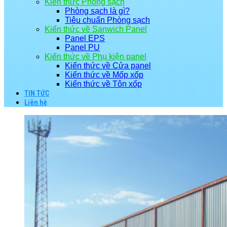
Kiến thức Phòng sạch
Phòng sạch là gì?
Tiêu chuẩn Phòng sạch
Kiến thức về Sanwich Panel
Panel EPS
Panel PU
Kiến thức về Phụ kiện panel
Kiến thức về Cửa panel
Kiến thức về Mốp xốp
Kiến thức về Tôn xốp
TIN TỨC
Liên hệ