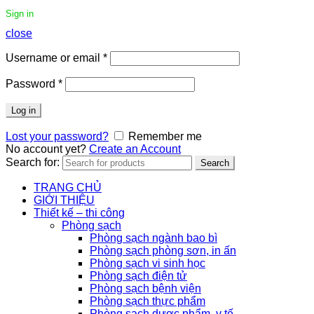
Sign in
close
Username or email
*
Password
*
Log in
Lost your password?
Remember me
No account yet?
Create an Account
Search for:
Search
TRANG CHỦ
GIỚI THIỆU
Thiết kế – thi công
Phòng sạch
Phòng sạch ngành bao bì
Phòng sạch phòng sơn, in ấn
Phòng sạch vi sinh học
Phòng sạch điện tử
Phòng sạch bệnh viện
Phòng sạch thực phẩm
Phòng sạch dược phẩm, y tế