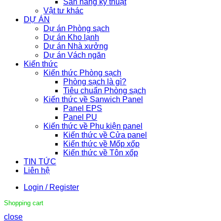
Sàn nâng kỹ thuật
Vật tư khác
DỰ ÁN
Dự án Phòng sạch
Dự án Kho lạnh
Dự án Nhà xưởng
Dự án Vách ngăn
Kiến thức
Kiến thức Phòng sạch
Phòng sạch là gì?
Tiêu chuẩn Phòng sạch
Kiến thức về Sanwich Panel
Panel EPS
Panel PU
Kiến thức về Phụ kiện panel
Kiến thức về Cửa panel
Kiến thức về Mốp xốp
Kiến thức về Tôn xốp
TIN TỨC
Liên hệ
Login / Register
Shopping cart
close