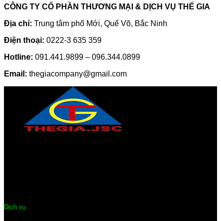
CÔNG TY CỔ PHẦN THƯƠNG MẠI & DỊCH VỤ THẾ GIA
Địa chỉ:
Trung tâm phố Mới, Quế Võ, Bắc Ninh
Điện thoại:
0222-3 635 359
Hotline:
091.441.9899 – 096.344.0899
Email:
thegiacompany@gmail.com
CÔNG TY CỔ PHẦN THƯƠNG MẠI & DỊCH VỤ THẾ GIA
Địa chỉ:
Trung tâm phố Mới, Quế Võ, Bắc Ninh
Điện thoại:
0222-3 635 359
Hotline:
091.441.9899 – 096.344.0899
Email:
thegiacompany@gmail.com
Dịch vụ