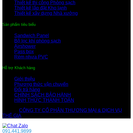
Thiết kế thi công Phòng sạch
Thiết kế lắp đặt Kho lạnh
Thiết kế xây dựng Nhà xưởng
Sản phẩm tiêu biểu
Sandwich Panel
Bộ lọc khí phòng sạch
Airshower
Pass box
Rèm nhựa PVC
Hỗ trợ Khách hàng
Giới thiệu
Phương thức vận chuyển
Đổi trả hàng
CHÍNH SÁCH BẢO HÀNH
HÌNH THỨC THANH TOÁN
© 2026
CÔNG TY CỔ PHẦN THƯƠNG MẠI & DỊCH VỤ
THẾ GIA
. All rights reserved
091.441.9899