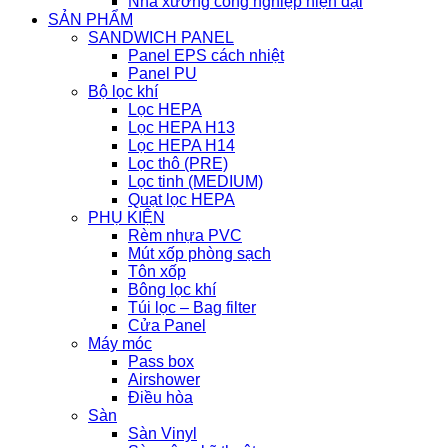
Nhà xưởng công nghiệp hiện đại
SẢN PHẨM
SANDWICH PANEL
Panel EPS cách nhiệt
Panel PU
Bộ lọc khí
Lọc HEPA
Lọc HEPA H13
Lọc HEPA H14
Lọc thô (PRE)
Lọc tinh (MEDIUM)
Quạt lọc HEPA
PHỤ KIỆN
Rèm nhựa PVC
Mút xốp phòng sạch
Tôn xốp
Bông lọc khí
Túi lọc – Bag filter
Cửa Panel
Máy móc
Pass box
Airshower
Điều hòa
Sàn
Sàn Vinyl