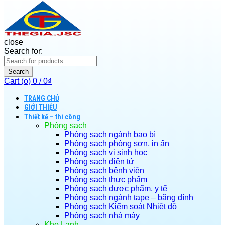
close
Search for:
Search
Cart (
o
)
0
/
0
₫
TRANG CHỦ
GIỚI THIỆU
Thiết kế – thi công
Phòng sạch
Phòng sạch ngành bao bì
Phòng sạch phòng sơn, in ấn
Phòng sạch vi sinh học
Phòng sạch điện tử
Phòng sạch bệnh viện
Phòng sạch thực phẩm
Phòng sạch dược phẩm, y tế
Phòng sạch ngành tape – băng dính
Phòng sạch Kiểm soát Nhiệt độ
Phòng sạch nhà máy
Kho Lạnh