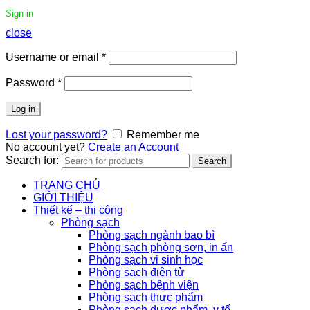
Sign in
close
Username or email
*
Password
*
Log in
Lost your password?
Remember me
No account yet?
Create an Account
Search for:
Search
TRANG CHỦ
GIỚI THIỆU
Thiết kế – thi công
Phòng sạch
Phòng sạch ngành bao bì
Phòng sạch phòng sơn, in ấn
Phòng sạch vi sinh học
Phòng sạch điện tử
Phòng sạch bệnh viện
Phòng sạch thực phẩm
Phòng sạch dược phẩm, y tế