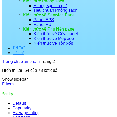
Kiến thức Phòng sạch
Phòng sạch là gì?
Tiêu chuẩn Phòng sạch
Kiến thức về Sanwich Panel
Panel EPS
Panel PU
Kiến thức về Phụ kiện panel
Kiến thức về Cửa panel
Kiến thức về Mốp xốp
Kiến thức về Tôn xốp
TIN TỨC
Liên hệ
Trang chủ
Sản phẩm
Trang 2
Hiển thị 28–54 của 78 kết quả
Show sidebar
Filters
Sort by
Default
Popularity
Average rating