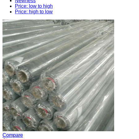
Newness
Price: low to high
Price: high to low
Compare