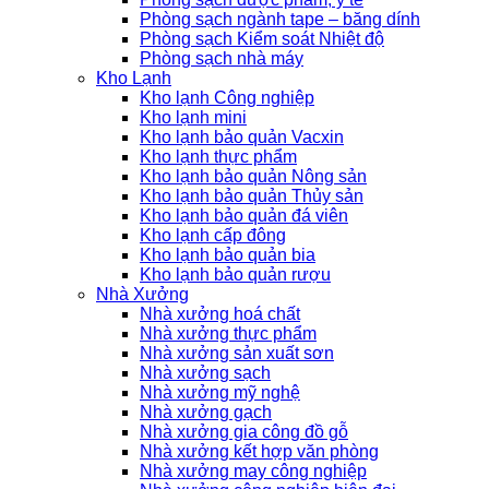
Phòng sạch ngành tape – băng dính
Phòng sạch Kiểm soát Nhiệt độ
Phòng sạch nhà máy
Kho Lạnh
Kho lạnh Công nghiệp
Kho lạnh mini
Kho lạnh bảo quản Vacxin
Kho lạnh thực phẩm
Kho lạnh bảo quản Nông sản
Kho lạnh bảo quản Thủy sản
Kho lạnh bảo quản đá viên
Kho lạnh cấp đông
Kho lạnh bảo quản bia
Kho lạnh bảo quản rượu
Nhà Xưởng
Nhà xưởng hoá chất
Nhà xưởng thực phẩm
Nhà xưởng sản xuất sơn
Nhà xưởng sạch
Nhà xưởng mỹ nghệ
Nhà xưởng gạch
Nhà xưởng gia công đồ gỗ
Nhà xưởng kết hợp văn phòng
Nhà xưởng may công nghiệp