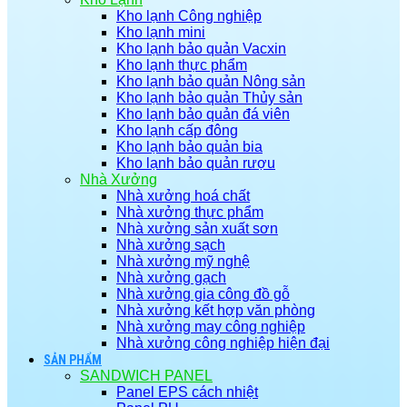
Kho lạnh Công nghiệp
Kho lạnh mini
Kho lạnh bảo quản Vacxin
Kho lạnh thực phẩm
Kho lạnh bảo quản Nông sản
Kho lạnh bảo quản Thủy sản
Kho lạnh bảo quản đá viên
Kho lạnh cấp đông
Kho lạnh bảo quản bia
Kho lạnh bảo quản rượu
Nhà Xưởng
Nhà xưởng hoá chất
Nhà xưởng thực phẩm
Nhà xưởng sản xuất sơn
Nhà xưởng sạch
Nhà xưởng mỹ nghệ
Nhà xưởng gạch
Nhà xưởng gia công đồ gỗ
Nhà xưởng kết hợp văn phòng
Nhà xưởng may công nghiệp
Nhà xưởng công nghiệp hiện đại
SẢN PHẨM
SANDWICH PANEL
Panel EPS cách nhiệt