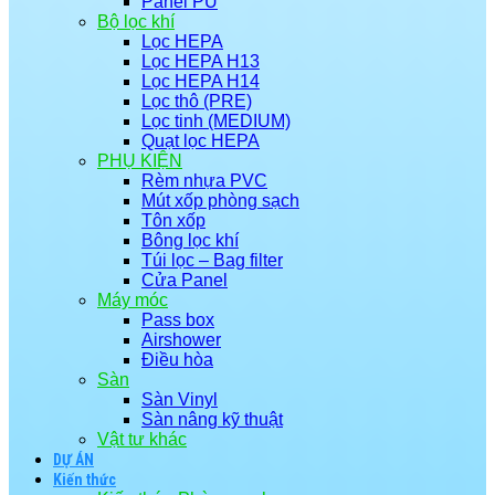
Panel PU
Bộ lọc khí
Lọc HEPA
Lọc HEPA H13
Lọc HEPA H14
Lọc thô (PRE)
Lọc tinh (MEDIUM)
Quạt lọc HEPA
PHỤ KIỆN
Rèm nhựa PVC
Mút xốp phòng sạch
Tôn xốp
Bông lọc khí
Túi lọc – Bag filter
Cửa Panel
Máy móc
Pass box
Airshower
Điều hòa
Sàn
Sàn Vinyl
Sàn nâng kỹ thuật
Vật tư khác
DỰ ÁN
Kiến thức