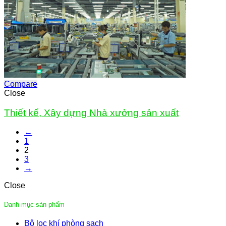
Compare
Close
Thiết kế, Xây dựng Nhà xưởng sản xuất
←
1
2
3
→
Close
Danh mục sản phẩm
Bộ lọc khí phòng sạch