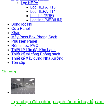
Lọc HEPA
Lọc HEPA H13
Lọc HEPA H14
Lọc thô (PRE)
Lọc tinh (MEDIUM)
Bông lọc khí
Cửa Panel
Khác
Máy Pass Box Phòng Sạch
Phụ kiện Panel
Rèm nhựa PVC
Thiết kế Lắp đặt Kho Lạnh
Thiết kế thi công Phòng sạch
Thiết kế Xây dựng Nhà Xưởng
Tôn xốp
Cẩm nang
Lựa chọn đèn phòng sạch lắp nổi hay lắp âm