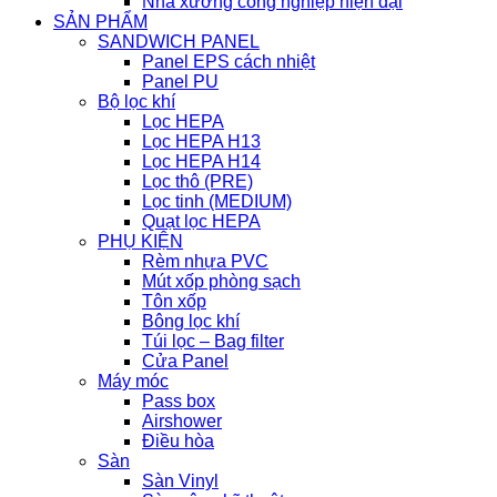
Nhà xưởng công nghiệp hiện đại
SẢN PHẨM
SANDWICH PANEL
Panel EPS cách nhiệt
Panel PU
Bộ lọc khí
Lọc HEPA
Lọc HEPA H13
Lọc HEPA H14
Lọc thô (PRE)
Lọc tinh (MEDIUM)
Quạt lọc HEPA
PHỤ KIỆN
Rèm nhựa PVC
Mút xốp phòng sạch
Tôn xốp
Bông lọc khí
Túi lọc – Bag filter
Cửa Panel
Máy móc
Pass box
Airshower
Điều hòa
Sàn
Sàn Vinyl