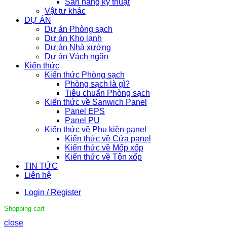
Sàn nâng kỹ thuật
Vật tư khác
DỰ ÁN
Dự án Phòng sạch
Dự án Kho lạnh
Dự án Nhà xưởng
Dự án Vách ngăn
Kiến thức
Kiến thức Phòng sạch
Phòng sạch là gì?
Tiêu chuẩn Phòng sạch
Kiến thức về Sanwich Panel
Panel EPS
Panel PU
Kiến thức về Phụ kiện panel
Kiến thức về Cửa panel
Kiến thức về Mốp xốp
Kiến thức về Tôn xốp
TIN TỨC
Liên hệ
Login / Register
Shopping cart
close