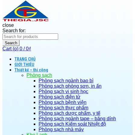
close
Search for:
Search
Cart (
o
)
0
/
0
₫
TRANG CHỦ
GIỚI THIỆU
Thiết kế – thi công
Phòng sạch
Phòng sạch ngành bao bì
Phòng sạch phòng sơn, in ấn
Phòng sạch vi sinh học
Phòng sạch điện tử
Phòng sạch bệnh viện
Phòng sạch thực phẩm
Phòng sạch dược phẩm, y tế
Phòng sạch ngành tape – băng dính
Phòng sạch Kiểm soát Nhiệt độ
Phòng sạch nhà máy
Kho Lạnh