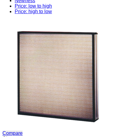
Newness
Price: low to high
Price: high to low
Compare