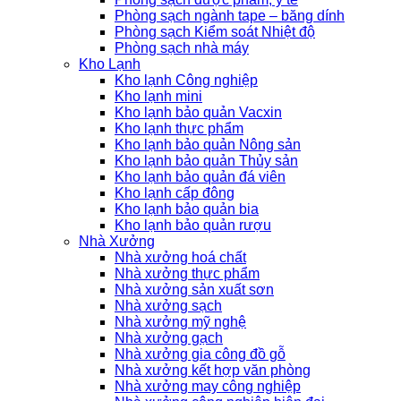
Phòng sạch ngành tape – băng dính
Phòng sạch Kiểm soát Nhiệt độ
Phòng sạch nhà máy
Kho Lạnh
Kho lạnh Công nghiệp
Kho lạnh mini
Kho lạnh bảo quản Vacxin
Kho lạnh thực phẩm
Kho lạnh bảo quản Nông sản
Kho lạnh bảo quản Thủy sản
Kho lạnh bảo quản đá viên
Kho lạnh cấp đông
Kho lạnh bảo quản bia
Kho lạnh bảo quản rượu
Nhà Xưởng
Nhà xưởng hoá chất
Nhà xưởng thực phẩm
Nhà xưởng sản xuất sơn
Nhà xưởng sạch
Nhà xưởng mỹ nghệ
Nhà xưởng gạch
Nhà xưởng gia công đồ gỗ
Nhà xưởng kết hợp văn phòng
Nhà xưởng may công nghiệp