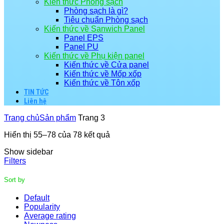
Kiến thức Phòng sạch
Phòng sạch là gì?
Tiêu chuẩn Phòng sạch
Kiến thức về Sanwich Panel
Panel EPS
Panel PU
Kiến thức về Phụ kiện panel
Kiến thức về Cửa panel
Kiến thức về Mốp xốp
Kiến thức về Tôn xốp
TIN TỨC
Liên hệ
Trang chủ
Sản phẩm
Trang 3
Hiển thị 55–78 của 78 kết quả
Show sidebar
Filters
Sort by
Default
Popularity
Average rating