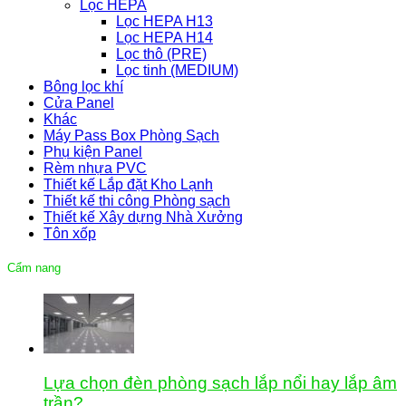
Lọc HEPA
Lọc HEPA H13
Lọc HEPA H14
Lọc thô (PRE)
Lọc tinh (MEDIUM)
Bông lọc khí
Cửa Panel
Khác
Máy Pass Box Phòng Sạch
Phụ kiện Panel
Rèm nhựa PVC
Thiết kế Lắp đặt Kho Lạnh
Thiết kế thi công Phòng sạch
Thiết kế Xây dựng Nhà Xưởng
Tôn xốp
Cẩm nang
Lựa chọn đèn phòng sạch lắp nổi hay lắp âm
trần?