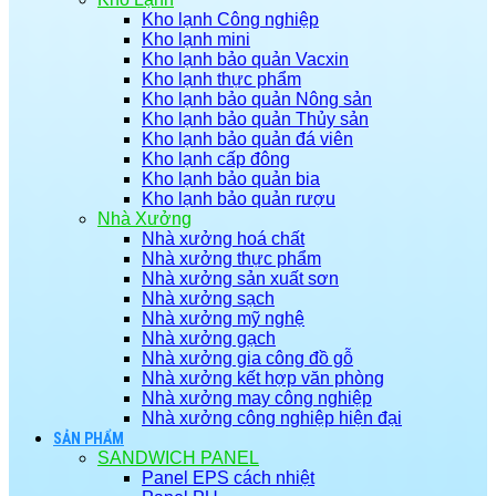
Kho lạnh Công nghiệp
Kho lạnh mini
Kho lạnh bảo quản Vacxin
Kho lạnh thực phẩm
Kho lạnh bảo quản Nông sản
Kho lạnh bảo quản Thủy sản
Kho lạnh bảo quản đá viên
Kho lạnh cấp đông
Kho lạnh bảo quản bia
Kho lạnh bảo quản rượu
Nhà Xưởng
Nhà xưởng hoá chất
Nhà xưởng thực phẩm
Nhà xưởng sản xuất sơn
Nhà xưởng sạch
Nhà xưởng mỹ nghệ
Nhà xưởng gạch
Nhà xưởng gia công đồ gỗ
Nhà xưởng kết hợp văn phòng
Nhà xưởng may công nghiệp
Nhà xưởng công nghiệp hiện đại
SẢN PHẨM
SANDWICH PANEL
Panel EPS cách nhiệt