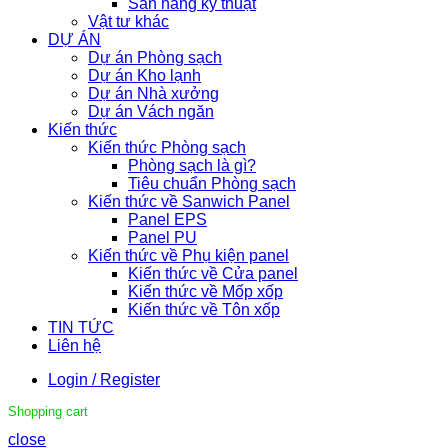
Sàn nâng kỹ thuật
Vật tư khác
DỰ ÁN
Dự án Phòng sạch
Dự án Kho lạnh
Dự án Nhà xưởng
Dự án Vách ngăn
Kiến thức
Kiến thức Phòng sạch
Phòng sạch là gì?
Tiêu chuẩn Phòng sạch
Kiến thức về Sanwich Panel
Panel EPS
Panel PU
Kiến thức về Phụ kiện panel
Kiến thức về Cửa panel
Kiến thức về Mốp xốp
Kiến thức về Tôn xốp
TIN TỨC
Liên hệ
Login / Register
Shopping cart
close