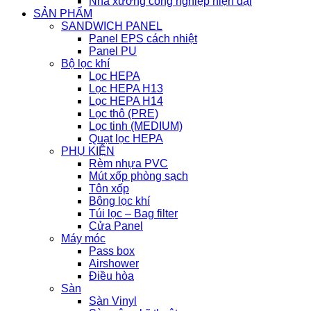
Nhà xưởng công nghiệp hiện đại
SẢN PHẨM
SANDWICH PANEL
Panel EPS cách nhiệt
Panel PU
Bộ lọc khí
Lọc HEPA
Lọc HEPA H13
Lọc HEPA H14
Lọc thô (PRE)
Lọc tinh (MEDIUM)
Quạt lọc HEPA
PHỤ KIỆN
Rèm nhựa PVC
Mút xốp phòng sạch
Tôn xốp
Bông lọc khí
Túi lọc – Bag filter
Cửa Panel
Máy móc
Pass box
Airshower
Điều hòa
Sàn
Sàn Vinyl