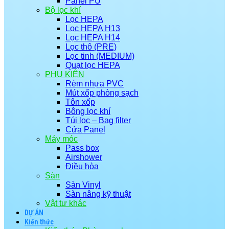
Panel PU
Bộ lọc khí
Lọc HEPA
Lọc HEPA H13
Lọc HEPA H14
Lọc thô (PRE)
Lọc tinh (MEDIUM)
Quạt lọc HEPA
PHỤ KIỆN
Rèm nhựa PVC
Mút xốp phòng sạch
Tôn xốp
Bông lọc khí
Túi lọc – Bag filter
Cửa Panel
Máy móc
Pass box
Airshower
Điều hòa
Sàn
Sàn Vinyl
Sàn nâng kỹ thuật
Vật tư khác
DỰ ÁN
Kiến thức