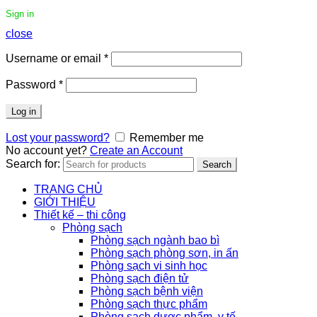
Sign in
close
Username or email
*
Password
*
Log in
Lost your password?
Remember me
No account yet?
Create an Account
Search for:
Search
TRANG CHỦ
GIỚI THIỆU
Thiết kế – thi công
Phòng sạch
Phòng sạch ngành bao bì
Phòng sạch phòng sơn, in ấn
Phòng sạch vi sinh học
Phòng sạch điện tử
Phòng sạch bệnh viện
Phòng sạch thực phẩm
Phòng sạch dược phẩm, y tế