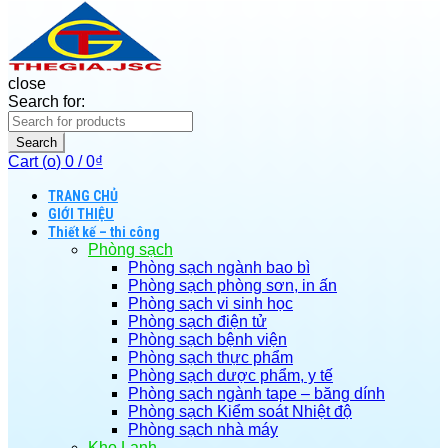
close
Search for:
Search
Cart (
o
)
0
/
0
₫
TRANG CHỦ
GIỚI THIỆU
Thiết kế – thi công
Phòng sạch
Phòng sạch ngành bao bì
Phòng sạch phòng sơn, in ấn
Phòng sạch vi sinh học
Phòng sạch điện tử
Phòng sạch bệnh viện
Phòng sạch thực phẩm
Phòng sạch dược phẩm, y tế
Phòng sạch ngành tape – băng dính
Phòng sạch Kiểm soát Nhiệt độ
Phòng sạch nhà máy
Kho Lạnh