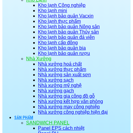
Kho lạnh Công nghiệp
Kho lạnh mini
Kho lạnh bảo quản Vacxin
Kho lạnh thực phẩm
Kho lạnh bảo quản Nông sản
Kho lạnh bảo quản Thủy sản
Kho lạnh bảo quản đá viên
Kho lạnh cấp đông
Kho lạnh bảo quản bia
Kho lạnh bảo quản rượu
Nhà Xưởng
Nhà xưởng hoá chất
Nhà xưởng thực phẩm
Nhà xưởng sản xuất sơn
Nhà xưởng sạch
Nhà xưởng mỹ nghệ
Nhà xưởng gạch
Nhà xưởng gia công đồ gỗ
Nhà xưởng kết hợp văn phòng
Nhà xưởng may công nghiệp
Nhà xưởng công nghiệp hiện đại
SẢN PHẨM
SANDWICH PANEL
Panel EPS cách nhiệt