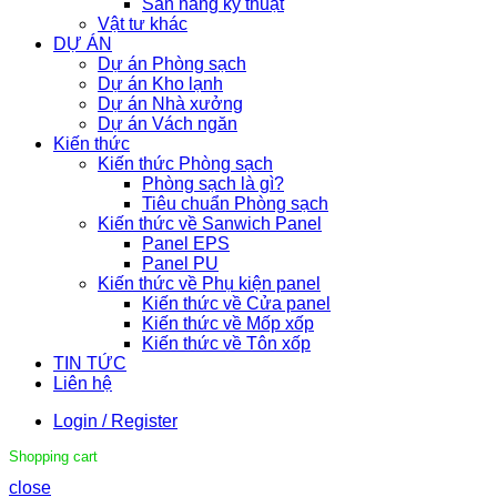
Sàn nâng kỹ thuật
Vật tư khác
DỰ ÁN
Dự án Phòng sạch
Dự án Kho lạnh
Dự án Nhà xưởng
Dự án Vách ngăn
Kiến thức
Kiến thức Phòng sạch
Phòng sạch là gì?
Tiêu chuẩn Phòng sạch
Kiến thức về Sanwich Panel
Panel EPS
Panel PU
Kiến thức về Phụ kiện panel
Kiến thức về Cửa panel
Kiến thức về Mốp xốp
Kiến thức về Tôn xốp
TIN TỨC
Liên hệ
Login / Register
Shopping cart
close