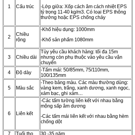
1
Cấu trúc
-Lớp giữa: Xốp cách âm cách nhiệt EPS
tỷ trọng 11-40 kg/m3. Có loại EPS thông
thưởng hoặc EPS chống cháy
-Khổ hiệu dụng: 1000mm
Chiều
2
rộng
-Khổ sản phẩm 1080mm
Tùy yêu cầu khách hàng: tối đa 15m
3
Chiều dài
nhưng còn phụ thuộc vào yêu cầu vận
chuyển
-Tấm mái: 50/85mm, 75/110mm,
4
Độ dày
100/135mm
-Theo bảng màu. Các màu thường dùng:
5
Màu sắc
vàng kem, trắng, xanh dương, xanh ngọc,
xám bạc, ghi xám…
-Các tấm tường liên kết với nhau bằng
mộng sấp âm dương
6
Liên kết
-Các tấm mái liên kết với nhau bằng hèm
chống dột
7
Tuổi thọ
30 -35 năm