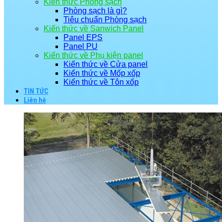
Kiến thức Phòng sạch
Phòng sạch là gì?
Tiêu chuẩn Phòng sạch
Kiến thức về Sanwich Panel
Panel EPS
Panel PU
Kiến thức về Phụ kiện panel
Kiến thức về Cửa panel
Kiến thức về Mốp xốp
Kiến thức về Tôn xốp
TIN TỨC
Liên hệ