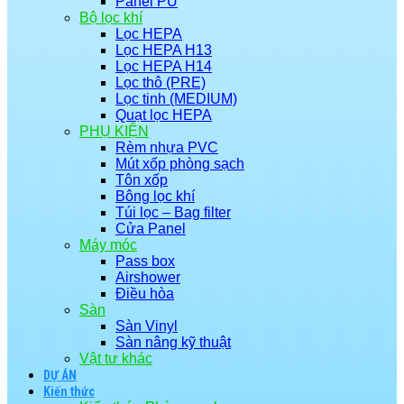
Panel PU
Bộ lọc khí
Lọc HEPA
Lọc HEPA H13
Lọc HEPA H14
Lọc thô (PRE)
Lọc tinh (MEDIUM)
Quạt lọc HEPA
PHỤ KIỆN
Rèm nhựa PVC
Mút xốp phòng sạch
Tôn xốp
Bông lọc khí
Túi lọc – Bag filter
Cửa Panel
Máy móc
Pass box
Airshower
Điều hòa
Sàn
Sàn Vinyl
Sàn nâng kỹ thuật
Vật tư khác
DỰ ÁN
Kiến thức