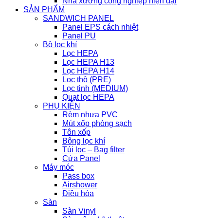
Nhà xưởng công nghiệp hiện đại
SẢN PHẨM
SANDWICH PANEL
Panel EPS cách nhiệt
Panel PU
Bộ lọc khí
Lọc HEPA
Lọc HEPA H13
Lọc HEPA H14
Lọc thô (PRE)
Lọc tinh (MEDIUM)
Quạt lọc HEPA
PHỤ KIỆN
Rèm nhựa PVC
Mút xốp phòng sạch
Tôn xốp
Bông lọc khí
Túi lọc – Bag filter
Cửa Panel
Máy móc
Pass box
Airshower
Điều hòa
Sàn
Sàn Vinyl