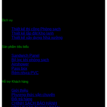
Điện thoại:
0222-3 635 359
Hotline:
091.441.9899 – 096.344.0899
Email:
thegiacompany@gmail.com
Dịch vụ
Thiết kế thi công Phòng sạch
Thiết kế lắp đặt Kho lạnh
Thiết kế xây dựng Nhà xưởng
Sản phẩm tiêu biểu
Sandwich Panel
Bộ lọc khí phòng sạch
Airshower
Pass box
Rèm nhựa PVC
Hỗ trợ Khách hàng
Giới thiệu
Phương thức vận chuyển
Đổi trả hàng
CHÍNH SÁCH BẢO HÀNH