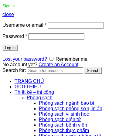
Sign in
close
Username or email
*
Password
*
Log in
Lost your password?
Remember me
No account yet?
Create an Account
Search for:
Search
TRANG CHỦ
GIỚI THIỆU
Thiết kế – thi công
Phòng sạch
Phòng sạch ngành bao bì
Phòng sạch phòng sơn, in ấn
Phòng sạch vi sinh học
Phòng sạch điện tử
Phòng sạch bệnh viện
Phòng sạch thực phẩm
Phòng sạch dược phẩm, y tế