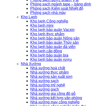
Phòng sạch ngành tape – băng dính
Phòng sạch Kiểm soát Nhiệt độ
Phòng sạch nhà máy
Kho Lạnh
Kho lạnh Công nghiệp
Kho lạnh mini
Kho lạnh bảo quản Vacxin
Kho lạnh thực phẩm
Kho lạnh bảo quản Nông sản
Kho lạnh bảo quản Thủy sản
Kho lạnh bảo quản đá viên
Kho lạnh cấp đông
Kho lạnh bảo quản bia
Kho lạnh bảo quản rượu
Nhà Xưởng
Nhà xưởng hoá chất
Nhà xưởng thực phẩm
Nhà xưởng sản xuất sơn
Nhà xưởng sạch
Nhà xưởng mỹ nghệ
Nhà xưởng gạch
Nhà xưởng gia công đồ gỗ
Nhà xưởng kết hợp văn phòng
Nhà xưởng may công nghiệp