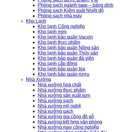
Phòng sạch ngành tape – băng dính
Phòng sạch Kiểm soát Nhiệt độ
Phòng sạch nhà máy
Kho Lạnh
Kho lạnh Công nghiệp
Kho lạnh mini
Kho lạnh bảo quản Vacxin
Kho lạnh thực phẩm
Kho lạnh bảo quản Nông sản
Kho lạnh bảo quản Thủy sản
Kho lạnh bảo quản đá viên
Kho lạnh cấp đông
Kho lạnh bảo quản bia
Kho lạnh bảo quản rượu
Nhà Xưởng
Nhà xưởng hoá chất
Nhà xưởng thực phẩm
Nhà xưởng sản xuất sơn
Nhà xưởng sạch
Nhà xưởng mỹ nghệ
Nhà xưởng gạch
Nhà xưởng gia công đồ gỗ
Nhà xưởng kết hợp văn phòng
Nhà xưởng may công nghiệp