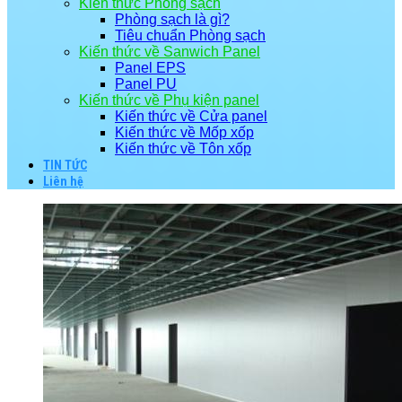
Kiến thức Phòng sạch
Phòng sạch là gì?
Tiêu chuẩn Phòng sạch
Kiến thức về Sanwich Panel
Panel EPS
Panel PU
Kiến thức về Phụ kiện panel
Kiến thức về Cửa panel
Kiến thức về Mốp xốp
Kiến thức về Tôn xốp
TIN TỨC
Liên hệ