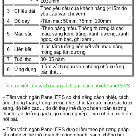
1030mm
Theo yêu cầu của khách hàng (<15m do
3
Chiều dài
yêu cầu vận chuyển)
4
Độ dày
-Tấm mái: 50mm, 75mm, 100mm
-Theo bảng màu. Thông thường là các
5
Màu sắc
màu: vàng kem, trắng, xanh dương, xanh
ngọc, xám bạc, ghi xám…
-Các tấm tường liên kết với nhau bằng
6
Liên kết
mộng sấp âm dương
7
Tuổi thọ
30- 35 năm
-Làm vách ngăn văn phòng nhà xưởng,
8
Ứng dụng
trần thả…
Tính ưu việt của vách ngăn cách âm, cách nhiệt Panel EPS:
+ Tấm vách ngăn Panel EPS có khả năng cách nhiệt, cách
âm, chống thấm, trọng lượng nhẹ, chịu tải cao, màu sắc tươi
sáng, độ bền cao… do đó thay thế được hoàn toàn tường
thạch cao, tường gạch, gỗ công nghiệp… với nhiều ưu điểm
nổi bật.
+ Tấm vách ngăn Panel EPS được làm theo phương pháp
lắp ghép vì thế thời gian thi công nhanh, sạch, không bụi