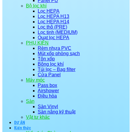
Panel PU
Bộ lọc khí
Lọc HEPA
Lọc HEPA H13
Lọc HEPA H14
Lọc thô (PRE)
Lọc tinh (MEDIUM)
Quạt lọc HEPA
PHỤ KIỆN
Rèm nhựa PVC
Mút xốp phòng sạch
Tôn xốp
Bông lọc khí
Túi lọc – Bag filter
Cửa Panel
Máy móc
Pass box
Airshower
Điều hòa
Sàn
Sàn Vinyl
Sàn nâng kỹ thuật
Vật tư khác
DỰ ÁN
Kiến thức