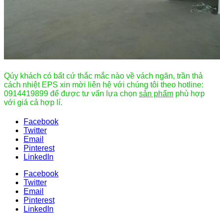
Qúy khách có bất cứ thắc mắc nào về vách ngăn, trần thả
cách nhiệt EPS xin mời liên hệ với chúng tôi theo hotline:
0914419899 để được tư vấn lựa chọn
sản phẩm
phù hợp
với giá cả hợp lí.
Facebook
Twitter
Email
Pinterest
LinkedIn
Facebook
Twitter
Email
Pinterest
LinkedIn