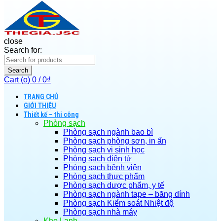
close
Search for:
Search
Cart (
o
)
0
/
0
₫
TRANG CHỦ
GIỚI THIỆU
Thiết kế – thi công
Phòng sạch
Phòng sạch ngành bao bì
Phòng sạch phòng sơn, in ấn
Phòng sạch vi sinh học
Phòng sạch điện tử
Phòng sạch bệnh viện
Phòng sạch thực phẩm
Phòng sạch dược phẩm, y tế
Phòng sạch ngành tape – băng dính
Phòng sạch Kiểm soát Nhiệt độ
Phòng sạch nhà máy
Kho Lạnh