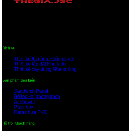
CÔNG TY CỔ PHẦN THƯƠNG MẠI & DỊCH VỤ THẾ GIA
Địa chỉ:
Trung tâm phố Mới, Quế Võ, Bắc Ninh
Điện thoại:
0222-3 635 359
Hotline:
091.441.9899 – 096.344.0899
Email:
thegiacompany@gmail.com
Dịch vụ
Thiết kế thi công Phòng sạch
Thiết kế lắp đặt Kho lạnh
Thiết kế xây dựng Nhà xưởng
Sản phẩm tiêu biểu
Sandwich Panel
Bộ lọc khí phòng sạch
Airshower
Pass box
Rèm nhựa PVC
Hỗ trợ Khách hàng