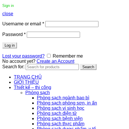
Sign in
close
Username or email
*
Password
*
Log in
Lost your password?
Remember me
No account yet?
Create an Account
Search for:
Search
TRANG CHỦ
GIỚI THIỆU
Thiết kế – thi công
Phòng sạch
Phòng sạch ngành bao bì
Phòng sạch phòng sơn, in ấn
Phòng sạch vi sinh học
Phòng sạch điện tử
Phòng sạch bệnh viện
Phòng sạch thực phẩm
Phòng sạch dược phẩm, y tế