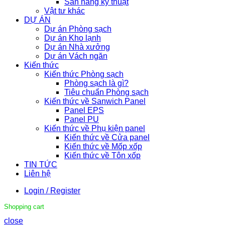
Sàn nâng kỹ thuật
Vật tư khác
DỰ ÁN
Dự án Phòng sạch
Dự án Kho lạnh
Dự án Nhà xưởng
Dự án Vách ngăn
Kiến thức
Kiến thức Phòng sạch
Phòng sạch là gì?
Tiêu chuẩn Phòng sạch
Kiến thức về Sanwich Panel
Panel EPS
Panel PU
Kiến thức về Phụ kiện panel
Kiến thức về Cửa panel
Kiến thức về Mốp xốp
Kiến thức về Tôn xốp
TIN TỨC
Liên hệ
Login / Register
Shopping cart
close