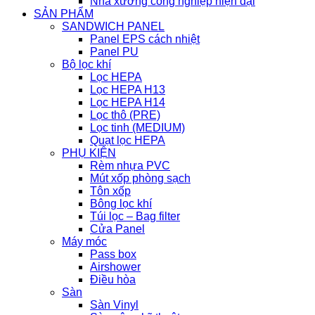
Nhà xưởng công nghiệp hiện đại
SẢN PHẨM
SANDWICH PANEL
Panel EPS cách nhiệt
Panel PU
Bộ lọc khí
Lọc HEPA
Lọc HEPA H13
Lọc HEPA H14
Lọc thô (PRE)
Lọc tinh (MEDIUM)
Quạt lọc HEPA
PHỤ KIỆN
Rèm nhựa PVC
Mút xốp phòng sạch
Tôn xốp
Bông lọc khí
Túi lọc – Bag filter
Cửa Panel
Máy móc
Pass box
Airshower
Điều hòa
Sàn
Sàn Vinyl