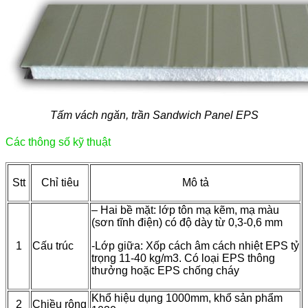
Tấm vách ngăn, trần Sandwich Panel EPS
Các thông số kỹ thuật
Stt
Chỉ tiêu
Mô tả
– Hai bề mặt: lớp tôn mạ kẽm, mạ màu
(sơn tĩnh điện) có độ dày từ 0,3-0,6 mm
1
Cấu trúc
-Lớp giữa: Xốp cách âm cách nhiệt EPS tỷ
trọng 11-40 kg/m3. Có loại EPS thông
thưởng hoặc EPS chống cháy
Khổ hiệu dụng 1000mm, khổ sản phẩm
2
Chiều rộng