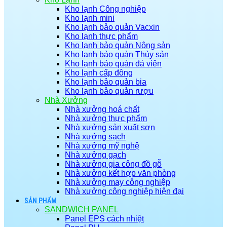
Kho lạnh Công nghiệp
Kho lạnh mini
Kho lạnh bảo quản Vacxin
Kho lạnh thực phẩm
Kho lạnh bảo quản Nông sản
Kho lạnh bảo quản Thủy sản
Kho lạnh bảo quản đá viên
Kho lạnh cấp đông
Kho lạnh bảo quản bia
Kho lạnh bảo quản rượu
Nhà Xưởng
Nhà xưởng hoá chất
Nhà xưởng thực phẩm
Nhà xưởng sản xuất sơn
Nhà xưởng sạch
Nhà xưởng mỹ nghệ
Nhà xưởng gạch
Nhà xưởng gia công đồ gỗ
Nhà xưởng kết hợp văn phòng
Nhà xưởng may công nghiệp
Nhà xưởng công nghiệp hiện đại
SẢN PHẨM
SANDWICH PANEL
Panel EPS cách nhiệt