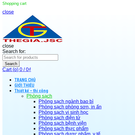
Shopping cart
close
close
Search for:
Search
Cart (
o
)
0
/
0
₫
TRANG CHỦ
GIỚI THIỆU
Thiết kế – thi công
Phòng sạch
Phòng sạch ngành bao bì
Phòng sạch phòng sơn, in ấn
Phòng sạch vi sinh học
Phòng sạch điện tử
Phòng sạch bệnh viện
Phòng sạch thực phẩm
Phòng sạch dược phẩm, y tế