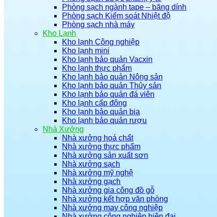
Phòng sạch ngành tape – băng dính
Phòng sạch Kiểm soát Nhiệt độ
Phòng sạch nhà máy
Kho Lạnh
Kho lạnh Công nghiệp
Kho lạnh mini
Kho lạnh bảo quản Vacxin
Kho lạnh thực phẩm
Kho lạnh bảo quản Nông sản
Kho lạnh bảo quản Thủy sản
Kho lạnh bảo quản đá viên
Kho lạnh cấp đông
Kho lạnh bảo quản bia
Kho lạnh bảo quản rượu
Nhà Xưởng
Nhà xưởng hoá chất
Nhà xưởng thực phẩm
Nhà xưởng sản xuất sơn
Nhà xưởng sạch
Nhà xưởng mỹ nghệ
Nhà xưởng gạch
Nhà xưởng gia công đồ gỗ
Nhà xưởng kết hợp văn phòng
Nhà xưởng may công nghiệp
Nhà xưởng công nghiệp hiện đại