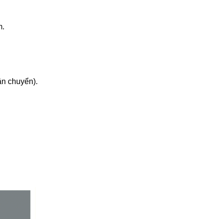
m.
n chuyển).