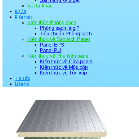
Sàn nâng kỹ thuật
Vật tư khác
DỰ ÁN
Kiến thức
Kiến thức Phòng sạch
Phòng sạch là gì?
Tiêu chuẩn Phòng sạch
Kiến thức về Sanwich Panel
Panel EPS
Panel PU
Kiến thức về Phụ kiện panel
Kiến thức về Cửa panel
Kiến thức về Mốp xốp
Kiến thức về Tôn xốp
TIN TỨC
Liên hệ