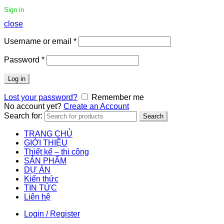
Sign in
close
Username or email
*
Password
*
Log in
Lost your password?
Remember me
No account yet?
Create an Account
Search for:
Search
TRANG CHỦ
GIỚI THIỆU
Thiết kế – thi công
SẢN PHẨM
DỰ ÁN
Kiến thức
TIN TỨC
Liên hệ
Login / Register