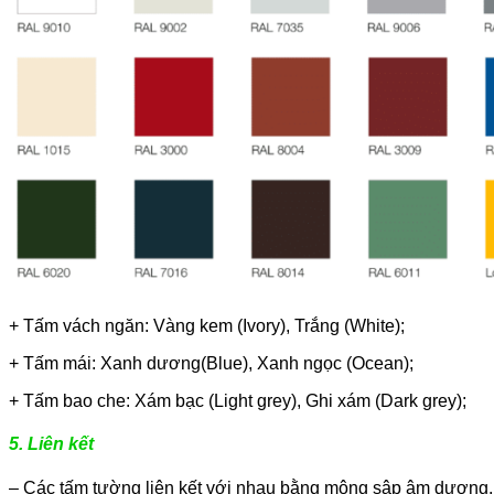
+ Tấm vách ngăn: Vàng kem (Ivory), Trắng (White);
+ Tấm mái: Xanh dương(Blue), Xanh ngọc (Ocean);
+ Tấm bao che: Xám bạc (Light grey), Ghi xám (Dark grey);
5. Liên kết
– Các tấm tường liên kết với nhau bằng mộng sập âm dương.