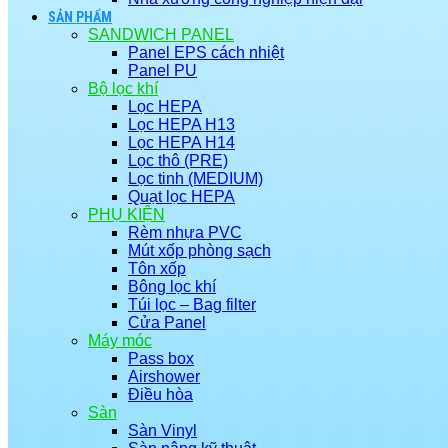
SẢN PHẨM
SANDWICH PANEL
Panel EPS cách nhiệt
Panel PU
Bộ lọc khí
Lọc HEPA
Lọc HEPA H13
Lọc HEPA H14
Lọc thô (PRE)
Lọc tinh (MEDIUM)
Quạt lọc HEPA
PHỤ KIỆN
Rèm nhựa PVC
Mút xốp phòng sạch
Tôn xốp
Bông lọc khí
Túi lọc – Bag filter
Cửa Panel
Máy móc
Pass box
Airshower
Điều hòa
Sàn
Sàn Vinyl