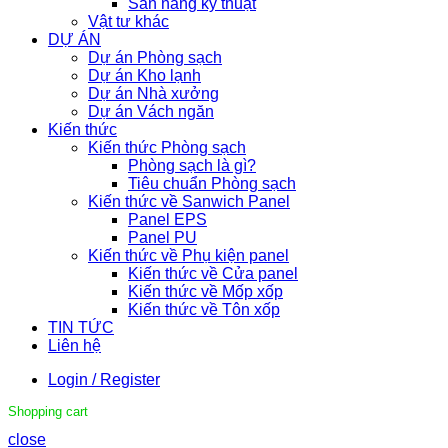
Sàn nâng kỹ thuật
Vật tư khác
DỰ ÁN
Dự án Phòng sạch
Dự án Kho lạnh
Dự án Nhà xưởng
Dự án Vách ngăn
Kiến thức
Kiến thức Phòng sạch
Phòng sạch là gì?
Tiêu chuẩn Phòng sạch
Kiến thức về Sanwich Panel
Panel EPS
Panel PU
Kiến thức về Phụ kiện panel
Kiến thức về Cửa panel
Kiến thức về Mốp xốp
Kiến thức về Tôn xốp
TIN TỨC
Liên hệ
Login / Register
Shopping cart
close