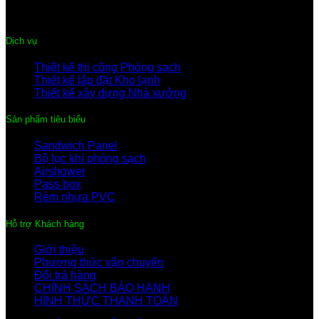
Hotline:
091.441.9899 – 096.344.0899
Email:
thegiacompany@gmail.com
Dịch vụ
Thiết kế thi công Phòng sạch
Thiết kế lắp đặt Kho lạnh
Thiết kế xây dựng Nhà xưởng
Sản phẩm tiêu biểu
Sandwich Panel
Bộ lọc khí phòng sạch
Airshower
Pass box
Rèm nhựa PVC
Hỗ trợ Khách hàng
Giới thiệu
Phương thức vận chuyển
Đổi trả hàng
CHÍNH SÁCH BẢO HÀNH
HÌNH THỨC THANH TOÁN