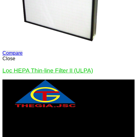
Compare
Close
Lọc HEPA Thin-line Filter II (ULPA)
CÔNG TY CỔ PHẦN THƯƠNG MẠI & DỊCH VỤ THẾ GIA
Địa chỉ:
Trung tâm phố Mới, Quế Võ, Bắc Ninh
Điện thoại:
0222-3 635 359