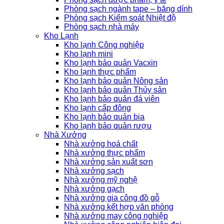
Phòng sạch ngành tape – băng dính
Phòng sạch Kiểm soát Nhiệt độ
Phòng sạch nhà máy
Kho Lạnh
Kho lạnh Công nghiệp
Kho lạnh mini
Kho lạnh bảo quản Vacxin
Kho lạnh thực phẩm
Kho lạnh bảo quản Nông sản
Kho lạnh bảo quản Thủy sản
Kho lạnh bảo quản đá viên
Kho lạnh cấp đông
Kho lạnh bảo quản bia
Kho lạnh bảo quản rượu
Nhà Xưởng
Nhà xưởng hoá chất
Nhà xưởng thực phẩm
Nhà xưởng sản xuất sơn
Nhà xưởng sạch
Nhà xưởng mỹ nghệ
Nhà xưởng gạch
Nhà xưởng gia công đồ gỗ
Nhà xưởng kết hợp văn phòng
Nhà xưởng may công nghiệp