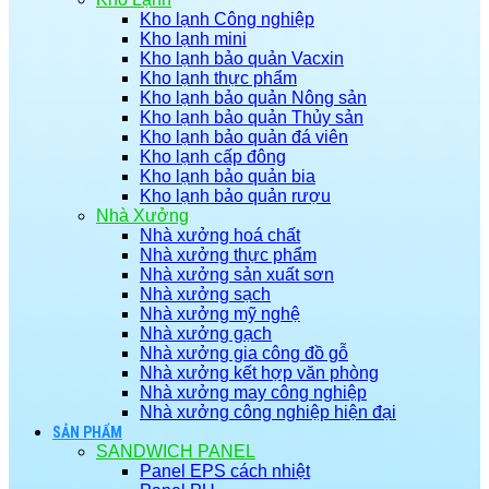
Kho lạnh Công nghiệp
Kho lạnh mini
Kho lạnh bảo quản Vacxin
Kho lạnh thực phẩm
Kho lạnh bảo quản Nông sản
Kho lạnh bảo quản Thủy sản
Kho lạnh bảo quản đá viên
Kho lạnh cấp đông
Kho lạnh bảo quản bia
Kho lạnh bảo quản rượu
Nhà Xưởng
Nhà xưởng hoá chất
Nhà xưởng thực phẩm
Nhà xưởng sản xuất sơn
Nhà xưởng sạch
Nhà xưởng mỹ nghệ
Nhà xưởng gạch
Nhà xưởng gia công đồ gỗ
Nhà xưởng kết hợp văn phòng
Nhà xưởng may công nghiệp
Nhà xưởng công nghiệp hiện đại
SẢN PHẨM
SANDWICH PANEL
Panel EPS cách nhiệt