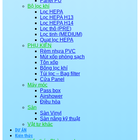
Panel PU
Bộ lọc khí
Lọc HEPA
Lọc HEPA H13
Lọc HEPA H14
Lọc thô (PRE)
Lọc tinh (MEDIUM)
Quạt lọc HEPA
PHỤ KIỆN
Rèm nhựa PVC
Mút xốp phòng sạch
Tôn xốp
Bông lọc khí
Túi lọc – Bag filter
Cửa Panel
Máy móc
Pass box
Airshower
Điều hòa
Sàn
Sàn Vinyl
Sàn nâng kỹ thuật
Vật tư khác
DỰ ÁN
Kiến thức