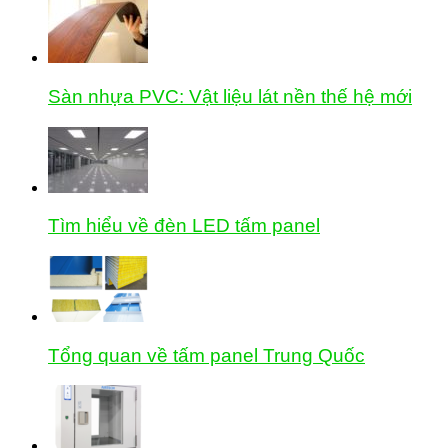
Sàn nhựa PVC: Vật liệu lát nền thế hệ mới
Tìm hiểu về đèn LED tấm panel
Tổng quan về tấm panel Trung Quốc