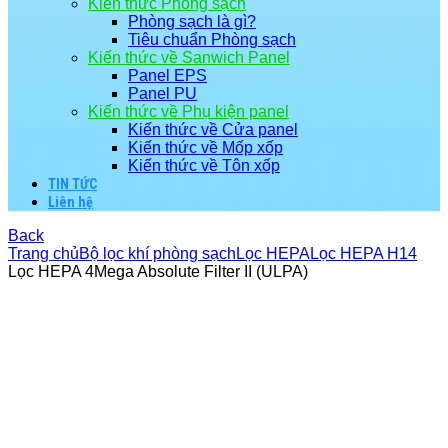
Kiến thức Phòng sạch
Phòng sạch là gì?
Tiêu chuẩn Phòng sạch
Kiến thức về Sanwich Panel
Panel EPS
Panel PU
Kiến thức về Phụ kiện panel
Kiến thức về Cửa panel
Kiến thức về Mốp xốp
Kiến thức về Tôn xốp
TIN TỨC
Liên hệ
Back
Trang chủ
Bộ lọc khí phòng sạch
Lọc HEPA
Lọc HEPA H14
Lọc HEPA 4Mega Absolute Filter II (ULPA)