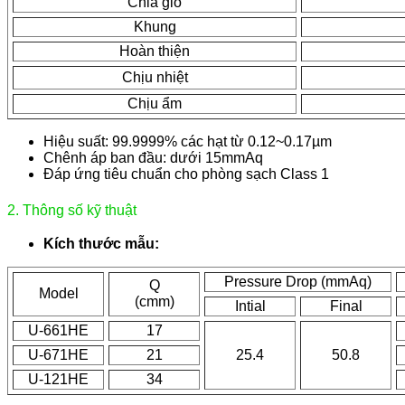
Chia gió
Khung
Hoàn thiện
Chịu nhiệt
Chịu ẩm
Hiệu suất: 99.9999% các hạt từ 0.12~0.17µm
Chênh áp ban đầu: dưới 15mmAq
Đáp ứng tiêu chuẩn cho phòng sạch Class 1
2. Thông số kỹ thuật
Kích thước mẫu:
Pressure Drop (mmAq)
Q
Model
(cmm)
Intial
Final
U-661HE
17
U-671HE
21
25.4
50.8
U-121HE
34