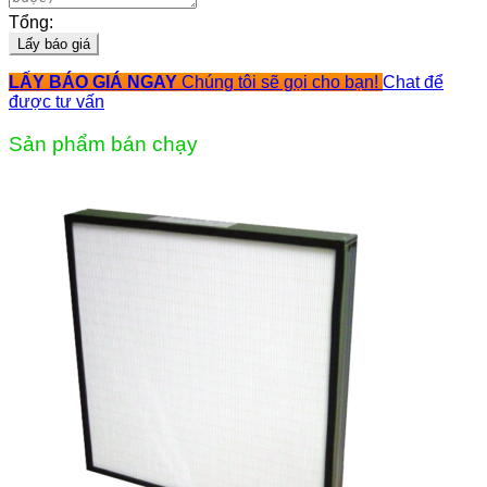
Tổng:
Lấy báo giá
LẤY BÁO GIÁ NGAY
Chúng tôi sẽ gọi cho bạn!
Chat để
được tư vấn
Sản phẩm bán chạy