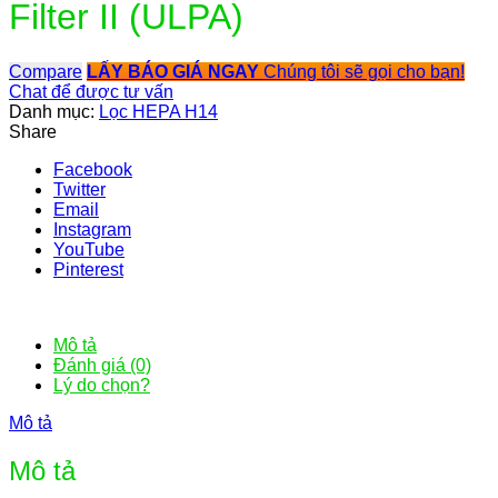
Filter II (ULPA)
Compare
LẤY BÁO GIÁ NGAY
Chúng tôi sẽ gọi cho bạn!
Chat để được tư vấn
Danh mục:
Lọc HEPA H14
Share
Facebook
Twitter
Email
Instagram
YouTube
Pinterest
Mô tả
Đánh giá (0)
Lý do chọn?
Mô tả
Mô tả