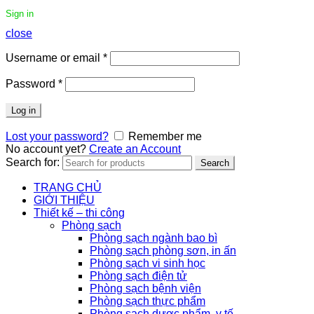
Sign in
close
Username or email
*
Password
*
Log in
Lost your password?
Remember me
No account yet?
Create an Account
Search for:
Search
TRANG CHỦ
GIỚI THIỆU
Thiết kế – thi công
Phòng sạch
Phòng sạch ngành bao bì
Phòng sạch phòng sơn, in ấn
Phòng sạch vi sinh học
Phòng sạch điện tử
Phòng sạch bệnh viện
Phòng sạch thực phẩm
Phòng sạch dược phẩm, y tế