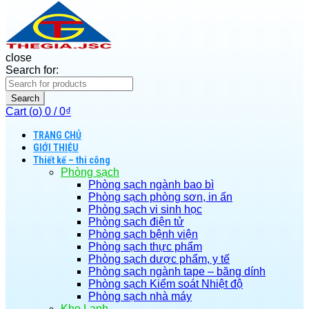
close
Search for:
Search
Cart (
o
)
0
/
0
₫
TRANG CHỦ
GIỚI THIỆU
Thiết kế – thi công
Phòng sạch
Phòng sạch ngành bao bì
Phòng sạch phòng sơn, in ấn
Phòng sạch vi sinh học
Phòng sạch điện tử
Phòng sạch bệnh viện
Phòng sạch thực phẩm
Phòng sạch dược phẩm, y tế
Phòng sạch ngành tape – băng dính
Phòng sạch Kiểm soát Nhiệt độ
Phòng sạch nhà máy
Kho Lạnh