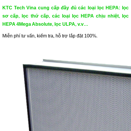
KTC Tech Vina cung cấp đầy đủ các loại lọc HEPA: lọc
sơ cấp, lọc thứ cấp, các loại lọc HEPA chịu nhiệt, lọc
HEPA 4Mega Absolute, lọc ULPA, v.v…
Miễn phí tư vấn, kiểm tra, hỗ trợ lắp đặt 100%.