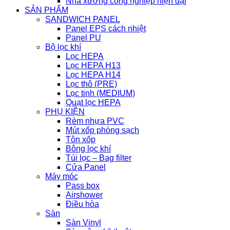
Nhà xưởng công nghiệp hiện đại
SẢN PHẨM
SANDWICH PANEL
Panel EPS cách nhiệt
Panel PU
Bộ lọc khí
Lọc HEPA
Lọc HEPA H13
Lọc HEPA H14
Lọc thô (PRE)
Lọc tinh (MEDIUM)
Quạt lọc HEPA
PHỤ KIỆN
Rèm nhựa PVC
Mút xốp phòng sạch
Tôn xốp
Bông lọc khí
Túi lọc – Bag filter
Cửa Panel
Máy móc
Pass box
Airshower
Điều hòa
Sàn
Sàn Vinyl