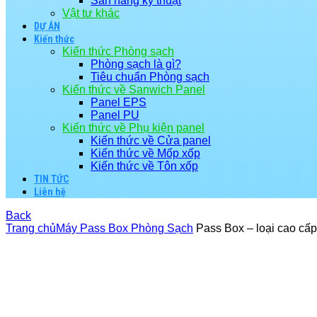
Sàn nâng kỹ thuật
Vật tư khác
DỰ ÁN
Kiến thức
Kiến thức Phòng sạch
Phòng sạch là gì?
Tiêu chuẩn Phòng sạch
Kiến thức về Sanwich Panel
Panel EPS
Panel PU
Kiến thức về Phụ kiện panel
Kiến thức về Cửa panel
Kiến thức về Mốp xốp
Kiến thức về Tôn xốp
TIN TỨC
Liên hệ
Back
Trang chủ
Máy Pass Box Phòng Sạch
Pass Box – loại cao cấ