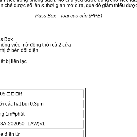
 chế được số lần & thời gian mở cửa, qua đó giảm thiểu được
Pass Box – loại cao cấp (HPB)
ss Box
chống việc mở đồng thời cả 2 cửa
hị ở bên đối diện
 bị liên lạc
05-□ □ □R
ới các hạt bụi 0.3μm
g 1m³/phút
（3A-202050TLAW)×1
a điện từ