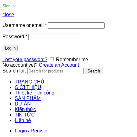
Sign in
close
Username or email
*
Password
*
Log in
Lost your password?
Remember me
No account yet?
Create an Account
Search for:
Search
TRANG CHỦ
GIỚI THIỆU
Thiết kế – thi công
SẢN PHẨM
DỰ ÁN
Kiến thức
TIN TỨC
Liên hệ
Login / Register