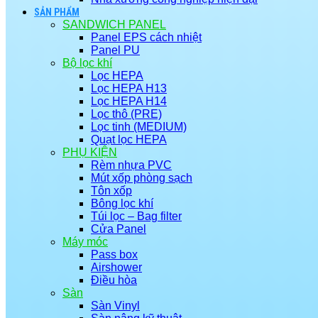
SẢN PHẨM
SANDWICH PANEL
Panel EPS cách nhiệt
Panel PU
Bộ lọc khí
Lọc HEPA
Lọc HEPA H13
Lọc HEPA H14
Lọc thô (PRE)
Lọc tinh (MEDIUM)
Quạt lọc HEPA
PHỤ KIỆN
Rèm nhựa PVC
Mút xốp phòng sạch
Tôn xốp
Bông lọc khí
Túi lọc – Bag filter
Cửa Panel
Máy móc
Pass box
Airshower
Điều hòa
Sàn
Sàn Vinyl