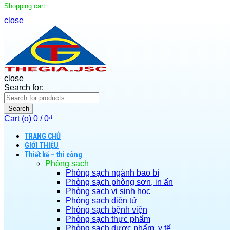
Shopping cart
close
close
Search for:
Search
Cart (
o
)
0
/
0
₫
TRANG CHỦ
GIỚI THIỆU
Thiết kế – thi công
Phòng sạch
Phòng sạch ngành bao bì
Phòng sạch phòng sơn, in ấn
Phòng sạch vi sinh học
Phòng sạch điện tử
Phòng sạch bệnh viện
Phòng sạch thực phẩm
Phòng sạch dược phẩm, y tế