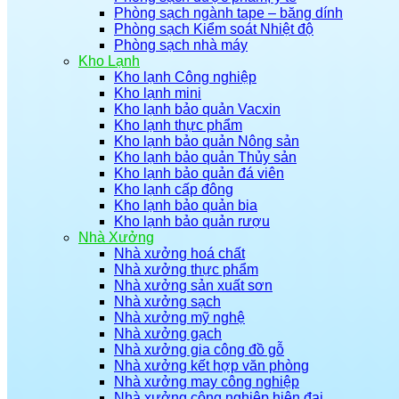
Phòng sạch ngành tape – băng dính
Phòng sạch Kiểm soát Nhiệt độ
Phòng sạch nhà máy
Kho Lạnh
Kho lạnh Công nghiệp
Kho lạnh mini
Kho lạnh bảo quản Vacxin
Kho lạnh thực phẩm
Kho lạnh bảo quản Nông sản
Kho lạnh bảo quản Thủy sản
Kho lạnh bảo quản đá viên
Kho lạnh cấp đông
Kho lạnh bảo quản bia
Kho lạnh bảo quản rượu
Nhà Xưởng
Nhà xưởng hoá chất
Nhà xưởng thực phẩm
Nhà xưởng sản xuất sơn
Nhà xưởng sạch
Nhà xưởng mỹ nghệ
Nhà xưởng gạch
Nhà xưởng gia công đồ gỗ
Nhà xưởng kết hợp văn phòng
Nhà xưởng may công nghiệp
Nhà xưởng công nghiệp hiện đại