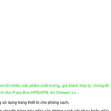
m tới nhiều sản phẩm chất lượng, giá thành hợp lý, chúng tôi
 sạch như Pass Box HPB/APB, Air Shower, v.v…
 sử dụng trang thiết bị cho phòng sạch.
luân chuyển hàng hóa giữa các phòng sạch với nhau hoặc giữa