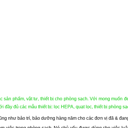
c sản phẩm, vật tư, thiết bị cho phòng sạch. Với mong muốn đe
i đầy đủ các mẫu thiết bị: lọc HEPA, quạt lọc, thiết bị phòng
cũng như bảo trì, bảo dưỡng hàng năm cho các đơn vị đã & đang
nh làm việc trong phòng sạch. Nó chủ yếu được dùng cho việc 