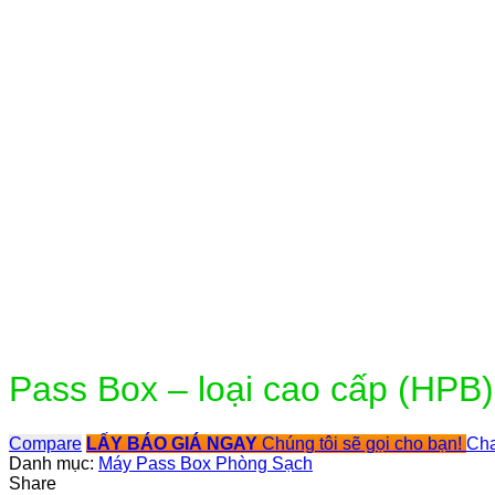
Click to enlarge
Pass Box – loại cao cấp (HPB)
Compare
LẤY BÁO GIÁ NGAY
Chúng tôi sẽ gọi cho bạn!
Cha
Danh mục:
Máy Pass Box Phòng Sạch
Share