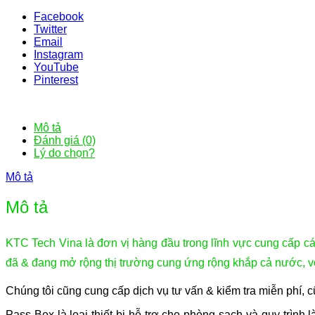
Facebook
Twitter
Email
Instagram
YouTube
Pinterest
Mô tả
Đánh giá (0)
Lý do chọn?
Mô tả
Mô tả
KTC Tech Vina là đơn vị hàng đầu trong lĩnh vực cung cấp cá
đã & đang mở rộng thị trường cung ứng rộng khắp cả nước, vớ
Chúng tôi cũng cung cấp dịch vụ tư vấn & kiểm tra miễn phí, 
Pass Box là loại thiết bị hỗ trợ cho phòng sạch và quy trì