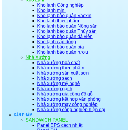
Kho lạnh Công nghiệp
Kho lạnh mini
Kho lạnh bảo quản Vacxin
Kho lạnh thực phẩm
Kho lạnh bảo quản Nông sản
Kho lạnh bảo quản Thủy sản
Kho lạnh bảo quản đá viên
Kho lạnh cấp đông
Kho lạnh bảo quản bia
Kho lạnh bảo quản rượu
Nhà Xưởng
Nhà xưởng hoá chất
Nhà xưởng thực phẩm
Nhà xưởng sản xuất sơn
Nhà xưởng sạch
Nhà xưởng mỹ nghệ
Nhà xưởng gạch
Nhà xưởng gia công đồ gỗ
Nhà xưởng kết hợp văn phòng
Nhà xưởng may công nghiệp
Nhà xưởng công nghiệp hiện đại
SẢN PHẨM
SANDWICH PANEL
Panel EPS cách nhiệt