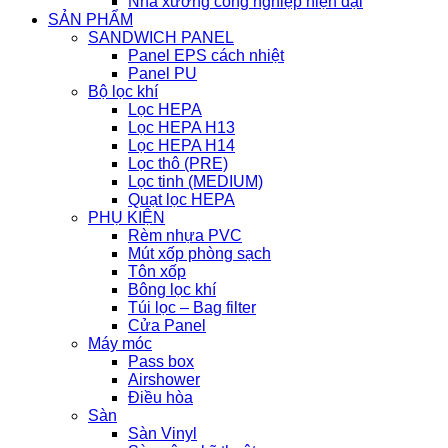
Nhà xưởng công nghiệp hiện đại
SẢN PHẨM
SANDWICH PANEL
Panel EPS cách nhiệt
Panel PU
Bộ lọc khí
Lọc HEPA
Lọc HEPA H13
Lọc HEPA H14
Lọc thô (PRE)
Lọc tinh (MEDIUM)
Quạt lọc HEPA
PHỤ KIỆN
Rèm nhựa PVC
Mút xốp phòng sạch
Tôn xốp
Bông lọc khí
Túi lọc – Bag filter
Cửa Panel
Máy móc
Pass box
Airshower
Điều hòa
Sàn
Sàn Vinyl