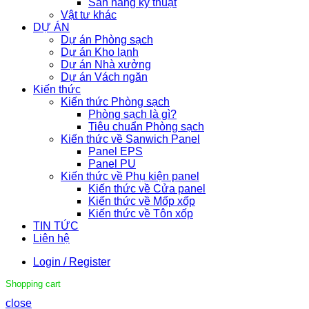
Sàn nâng kỹ thuật
Vật tư khác
DỰ ÁN
Dự án Phòng sạch
Dự án Kho lạnh
Dự án Nhà xưởng
Dự án Vách ngăn
Kiến thức
Kiến thức Phòng sạch
Phòng sạch là gì?
Tiêu chuẩn Phòng sạch
Kiến thức về Sanwich Panel
Panel EPS
Panel PU
Kiến thức về Phụ kiện panel
Kiến thức về Cửa panel
Kiến thức về Mốp xốp
Kiến thức về Tôn xốp
TIN TỨC
Liên hệ
Login / Register
Shopping cart
close