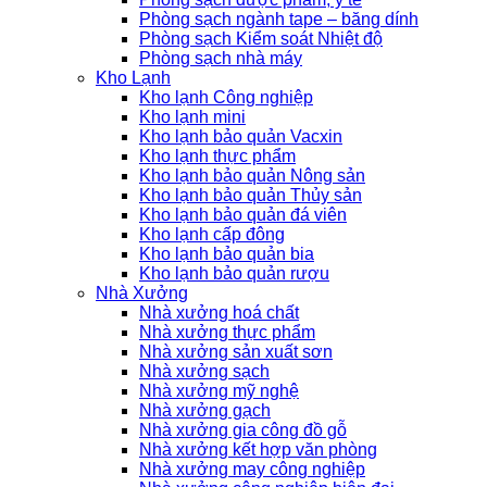
Phòng sạch ngành tape – băng dính
Phòng sạch Kiểm soát Nhiệt độ
Phòng sạch nhà máy
Kho Lạnh
Kho lạnh Công nghiệp
Kho lạnh mini
Kho lạnh bảo quản Vacxin
Kho lạnh thực phẩm
Kho lạnh bảo quản Nông sản
Kho lạnh bảo quản Thủy sản
Kho lạnh bảo quản đá viên
Kho lạnh cấp đông
Kho lạnh bảo quản bia
Kho lạnh bảo quản rượu
Nhà Xưởng
Nhà xưởng hoá chất
Nhà xưởng thực phẩm
Nhà xưởng sản xuất sơn
Nhà xưởng sạch
Nhà xưởng mỹ nghệ
Nhà xưởng gạch
Nhà xưởng gia công đồ gỗ
Nhà xưởng kết hợp văn phòng
Nhà xưởng may công nghiệp