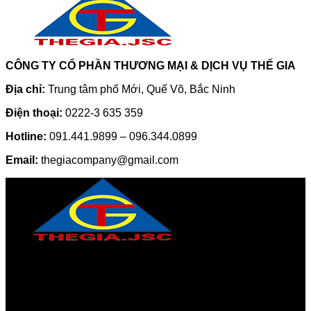
CÔNG TY CỔ PHẦN THƯƠNG MẠI & DỊCH VỤ THẾ GIA
Địa chỉ:
Trung tâm phố Mới, Quế Võ, Bắc Ninh
Điện thoại:
0222-3 635 359
Hotline:
091.441.9899 – 096.344.0899
Email:
thegiacompany@gmail.com
CÔNG TY CỔ PHẦN THƯƠNG MẠI & DỊCH VỤ THẾ GIA
Địa chỉ:
Trung tâm phố Mới, Quế Võ, Bắc Ninh
Điện thoại:
0222-3 635 359
Hotline:
091.441.9899 – 096.344.0899