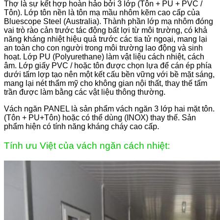
Thợ là sự kết hợp hoàn hảo bởi 3 lớp (Tôn + PU + PVC /
Tôn). Lớp tôn nền là tôn mạ mầu nhôm kẽm cao cấp của
Bluescope Steel (Australia). Thành phần lớp mạ nhôm đóng
vai trò rào cản trước tác động bất lợi từ môi trường, có khả
năng kháng nhiệt hiệu quả trước các tia tử ngoại, mang lại
an toàn cho con người trong môi trường lao động và sinh
hoạt. Lớp PU (Polyurethane) làm vật liệu cách nhiệt, cách
âm. Lớp giấy PVC / hoặc tôn được chọn lựa để cán ép phía
dưới tấm lợp tạo nên một kết cấu bền vững với bề mặt sáng,
mang lại nét thẩm mỹ cho không gian nội thất, thay thế tấm
trần được làm bằng các vật liệu thông thường.
Vách ngăn PANEL là sản phẩm vách ngăn 3 lớp hai mặt tôn.
(Tôn + PU+Tôn) hoặc có thể dùng (INOX) thay thế. Sản
phẩm hiện có tính nă­ng kháng cháy cao cấp.
Tính ưu Việt của vách ngăn cách nhiệt: