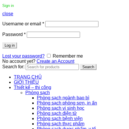
Sign in
close
Username or email
*
Password
*
Log in
Lost your password?
Remember me
No account yet?
Create an Account
Search for:
Search
TRANG CHỦ
GIỚI THIỆU
Thiết kế – thi công
Phòng sạch
Phòng sạch ngành bao bì
Phòng sạch phòng sơn, in ấn
Phòng sạch vi sinh học
Phòng sạch điện tử
Phòng sạch bệnh viện
Phòng sạch thực phẩm
Phòng sạch dược phẩm, y tế