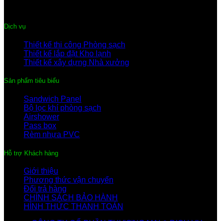
Email:
thegiacompany@gmail.com
Dịch vụ
Thiết kế thi công Phòng sạch
Thiết kế lắp đặt Kho lạnh
Thiết kế xây dựng Nhà xưởng
Sản phẩm tiêu biểu
Sandwich Panel
Bộ lọc khí phòng sạch
Airshower
Pass box
Rèm nhựa PVC
Hỗ trợ Khách hàng
Giới thiệu
Phương thức vận chuyển
Đổi trả hàng
CHÍNH SÁCH BẢO HÀNH
HÌNH THỨC THANH TOÁN