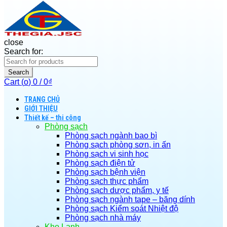
close
Search for:
Search
Cart (
o
)
0
/
0
₫
TRANG CHỦ
GIỚI THIỆU
Thiết kế – thi công
Phòng sạch
Phòng sạch ngành bao bì
Phòng sạch phòng sơn, in ấn
Phòng sạch vi sinh học
Phòng sạch điện tử
Phòng sạch bệnh viện
Phòng sạch thực phẩm
Phòng sạch dược phẩm, y tế
Phòng sạch ngành tape – băng dính
Phòng sạch Kiểm soát Nhiệt độ
Phòng sạch nhà máy
Kho Lạnh