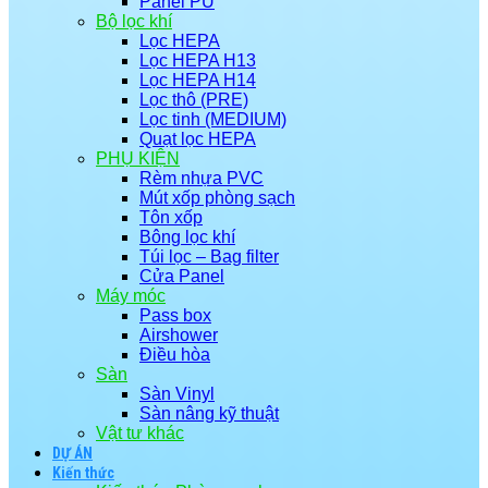
Panel PU
Bộ lọc khí
Lọc HEPA
Lọc HEPA H13
Lọc HEPA H14
Lọc thô (PRE)
Lọc tinh (MEDIUM)
Quạt lọc HEPA
PHỤ KIỆN
Rèm nhựa PVC
Mút xốp phòng sạch
Tôn xốp
Bông lọc khí
Túi lọc – Bag filter
Cửa Panel
Máy móc
Pass box
Airshower
Điều hòa
Sàn
Sàn Vinyl
Sàn nâng kỹ thuật
Vật tư khác
DỰ ÁN
Kiến thức