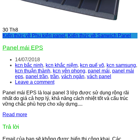
30
Th8
Kiến thức về Phụ kiện panel
,
Kiến thức về Sanwich Panel
Panel mái EPS
14/07/2018
kcn bắc ninh
,
kcn khắc niệm
,
kcn quế võ
,
kcn samsung
,
kcn thuận thành
,
kcn yên phong
,
panel mái
,
panel mái
eps
,
panel trần
,
trần
,
vách ngăn
,
vách panel
Leave a comment
Panel mái EPS là loại panel 3 lớp được sử dụng rộng rãi
nhất do giá cả hợp lý, khả năng cách nhiệt tốt và cấu trúc
vững chắc phù hợp cho xây dựng....
Read more
Trả lời
Email của bạn sẽ không được hiển thị công khai.
Các