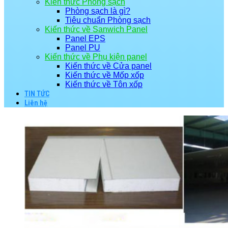
Kiến thức Phòng sạch
Phòng sạch là gì?
Tiêu chuẩn Phòng sạch
Kiến thức về Sanwich Panel
Panel EPS
Panel PU
Kiến thức về Phụ kiện panel
Kiến thức về Cửa panel
Kiến thức về Mốp xốp
Kiến thức về Tôn xốp
TIN TỨC
Liên hệ